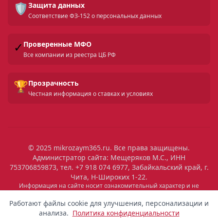
🛡️
Защита данных
Соответствие ФЗ-152 о персональных данных
✓
Проверенные МФО
Все компании из реестра ЦБ РФ
🏆
Прозрачность
Честная информация о ставках и условиях
© 2025 mikrozaym365.ru. Все права защищены.
Администратор сайта: Мещеряков М.С., ИНН
753706859873, тел. +7 918 074 6977, Забайкальский край, г.
Чита, Н-Широких 1-22.
Информация на сайте носит ознакомительный характер и не
является публичной офертой. Все условия микрозаймов уточняйте
на сайтах МФО. Помните: займ — это обязательство, которое
Работают файлы cookie для улучшения, персонализации и
необходимо исполнять. Невыполнение обязательств влечет штрафы
анализа.
Политика конфиденциальности
и ухудшение кредитной истории. Услуги предоставляются