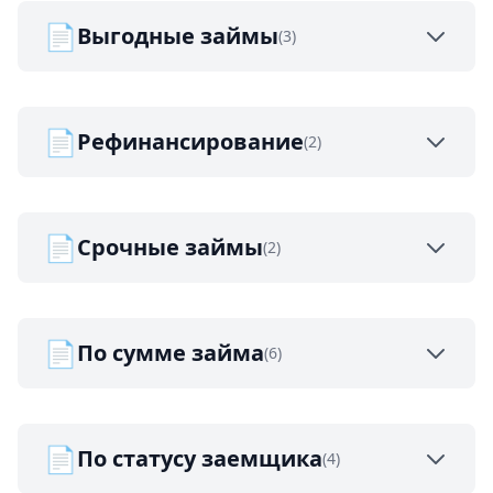
📄
Выгодные займы
(3)
📄
Рефинансирование
(2)
📄
Срочные займы
(2)
📄
По сумме займа
(6)
📄
По статусу заемщика
(4)