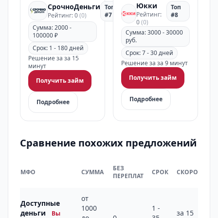
Юкки
СрочноДеньги
Топ
Топ
Рейтинг:
#7
#8
Рейтинг: 0
(0)
0
(0)
Сумма: 2000 -
Сумма: 3000 - 30000
100000 ₽
руб.
Срок: 1 - 180 дней
Срок: 7 - 30 дней
Решение за за 15
Решение за за 9 минут
минут
Получить займ
Получить займ
Подробнее
Подробнее
Сравнение похожих предложений
БЕЗ
МФО
СУММА
СРОК
СКОРОСТЬ
ПЕРЕПЛАТ
от
Доступные
1000
1 -
деньги
за 15
Вы
до
0
35