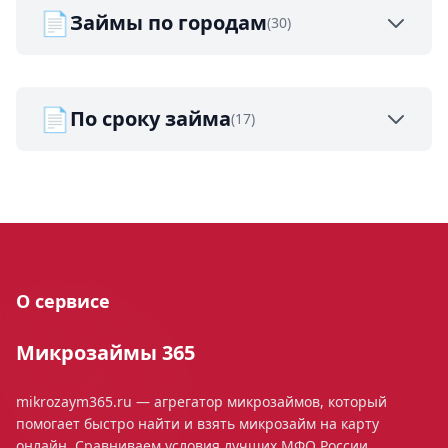
📄
Займы по городам
(30)
📄
По сроку займа
(17)
О сервисе
Микрозаймы 365
mikrozaym365.ru — агрегатор микрозаймов, который
помогает быстро найти и взять микрозайм на карту
онлайн. Сравниваем условия лучших МФО России,