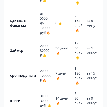
₽
👍
👎
от
7 -
5000
Целевые
168
за 5
до
0
👍
финансы
дней
минут
🔥
100000
🔥
руб
🔥
7 -
2000 -
30 дней
30
за 5
Займер
30000
дней
минут
🔥
🔥
₽
👍
👎
1 -
2000 -
7 дней
180
за 15
СрочноДеньги
100000
дней
минут
🔥
👍
₽
🔥
🔥
7 -
3000 -
14 дней
30
за 9
Юкки
30000
дней
минут
🔥
🔥
руб.
👍