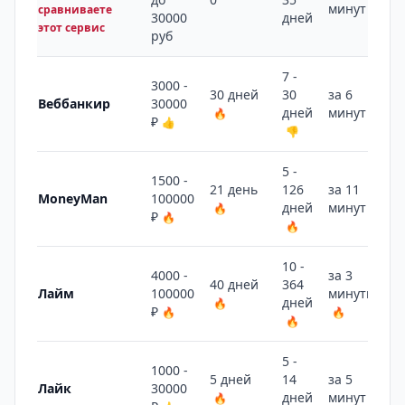
минут
сравниваете
30000
дней
этот сервис
руб
7 -
3000 -
30 дней
30
за 6
Веббанкир
30000
дней
минут
🔥
🔥
₽
👍
👎
5 -
1500 -
21 день
126
за 11
MoneyMan
100000
дней
минут
🔥
🔥
₽
🔥
🔥
10 -
4000 -
за 3
40 дней
364
Лайм
100000
минуты
дней
🔥
₽
🔥
🔥
🔥
5 -
1000 -
5 дней
14
за 5
Лайк
30000
дней
минут
🔥
🔥