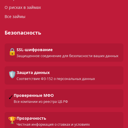
О рисках в займах
Все займы
Безопасность
🔒
SSL-шифрование
Защищенное соединение для безопасности ваших данных
🛡️
Защита данных
Соответствие ФЗ-152 о персональных данных
✓
Проверенные МФО
Все компании из реестра ЦБ РФ
🏆
Прозрачность
Честная информация о ставках и условиях