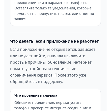
приложении или в параметрах телефона.
Оставляйте только те уведомления, которые
помогают не пропустить платеж или ответ по
заявке.
Что делать, если приложение не работает
Если приложение не открывается, зависает
или не дает войти, сначала исключите
простые причины: обновление, интернет,
память устройства и технические
ограничения сервиса. После этого уже
обращайтесь в поддержку.
Что проверить сначала
Обновите приложение, перезапустите
телефон, проверьте интернет-соединение и