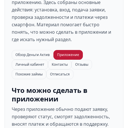
приложению. Здесь собраны основные
действия: установка, вход, подача заявки,
проверка задолженности и платежи через
смартфон. Материал помогает быстро
понять, что можно сделать в приложении и
где искать нужный раздел.
Обзор Деньги Актив
Приложение
Личный кабинет
Контакты
Отзывы
Похожие займы
Отписаться
Что можно сделать в
приложении
Через приложение обычно подают заявку,
проверяют статус, смотрят задолженность,
вносят платеж и обращаются в поддержку.