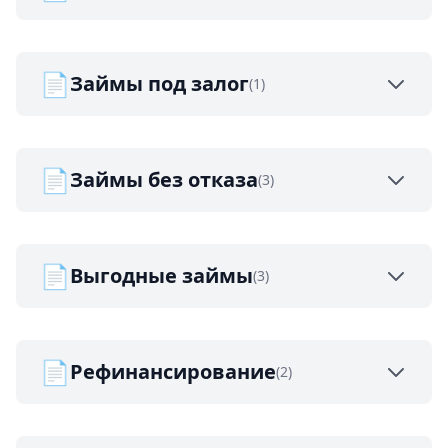
📄
Займы под залог
(1)
📄
Займы без отказа
(3)
📄
Выгодные займы
(3)
📄
Рефинансирование
(2)