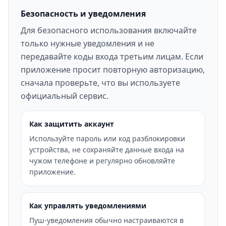
Безопасность и уведомления
Для безопасного использования включайте
только нужные уведомления и не
передавайте коды входа третьим лицам. Если
приложение просит повторную авторизацию,
сначала проверьте, что вы используете
официальный сервис.
Как защитить аккаунт
Используйте пароль или код разблокировки
устройства, не сохраняйте данные входа на
чужом телефоне и регулярно обновляйте
приложение.
Как управлять уведомлениями
Пуш-уведомления обычно настраиваются в