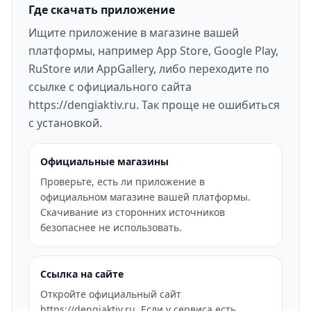
Где скачать приложение
Ищите приложение в магазине вашей
платформы, например App Store, Google Play,
RuStore или AppGallery, либо переходите по
ссылке с официального сайта
https://dengiaktiv.ru. Так проще не ошибиться
с установкой.
Официальные магазины
Проверьте, есть ли приложение в
официальном магазине вашей платформы.
Скачивание из сторонних источников
безопаснее не использовать.
Ссылка на сайте
Откройте официальный сайт
https://dengiaktiv.ru. Если у сервиса есть