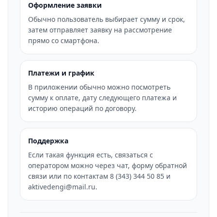
Оформление заявки
Обычно пользователь выбирает сумму и срок,
затем отправляет заявку на рассмотрение
прямо со смартфона.
Платежи и график
В приложении обычно можно посмотреть
сумму к оплате, дату следующего платежа и
историю операций по договору.
Поддержка
Если такая функция есть, связаться с
оператором можно через чат, форму обратной
связи или по контактам 8 (343) 344 50 85 и
aktivedengi@mail.ru.