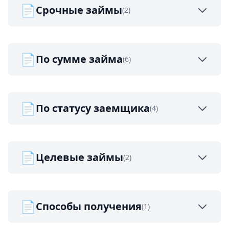
📄
Срочные займы
(2)
📄
По сумме займа
(6)
📄
По статусу заемщика
(4)
📄
Целевые займы
(2)
📄
Способы получения
(1)