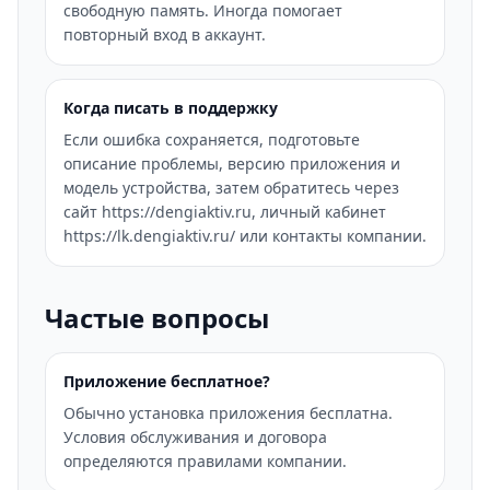
свободную память. Иногда помогает
повторный вход в аккаунт.
Когда писать в поддержку
Если ошибка сохраняется, подготовьте
описание проблемы, версию приложения и
модель устройства, затем обратитесь через
сайт https://dengiaktiv.ru, личный кабинет
https://lk.dengiaktiv.ru/ или контакты компании.
Частые вопросы
Приложение бесплатное?
Обычно установка приложения бесплатна.
Условия обслуживания и договора
определяются правилами компании.