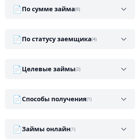
📄
По сумме займа
(6)
📄
По статусу заемщика
(4)
📄
Целевые займы
(2)
📄
Способы получения
(1)
📄
Займы онлайн
(1)