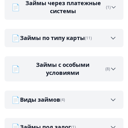
Займы через платежные
📄
(1)
системы
📄
Займы по типу карты
(11)
Займы с особыми
📄
(8)
условиями
📄
Виды займов
(4)
📄
Займы под залог
(1)