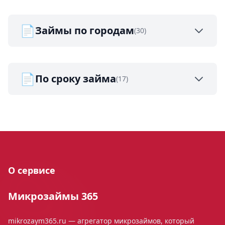
📄
Займы по городам
(30)
📄
По сроку займа
(17)
О сервисе
Микрозаймы 365
mikrozaym365.ru — агрегатор микрозаймов, который