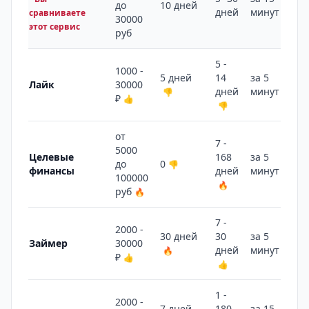
до
10 дней
дней
минут
сравниваете
30000
этот сервис
руб
5 -
1000 -
5 дней
14
за 5
Лайк
30000
дней
минут
👎
🔥
₽
👍
👎
от
7 -
5000
Целевые
168
за 5
до
0
👎
финансы
дней
минут
🔥
100000
🔥
руб
🔥
7 -
2000 -
30 дней
30
за 5
Займер
30000
дней
минут
🔥
🔥
₽
👍
👍
1 -
2000 -
7 дней
180
за 15