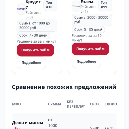
Кредит
Езаем
Топ
Топ
Рейтинг:
7
#10
#11
5
(1)
Рейтинг:
0
(0)
Сумма: 3000 - 30000
руб.
Сумма: от 1000 до
30000 руб
Срок: 5 - 35 дней
Срок: 7 - 30 дней
Решение за за 10
минут
Решение за за 7 минут
Получить займ
Получить займ
Подробнее
Подробнее
Сравнение похожих предложений
БЕЗ
МФО
СУММА
СРОК
СКОРОСТЬ
ПЕРЕПЛАТ
от
Деньги мигом
1000
5 -30
за 15
Вы