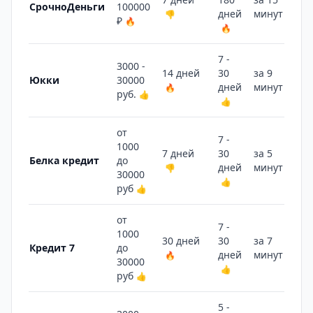
СрочноДеньги
100000
дней
минут
👎
👍
₽
🔥
🔥
7 -
3000 -
14 дней
30
за 9
Юкки
30000
дней
минут
🔥
🔥
руб.
👍
👍
от
7 -
1000
7 дней
30
за 5
Белка кредит
до
дней
минут
👎
🔥
30000
👍
руб
👍
от
7 -
1000
30 дней
30
за 7
Кредит 7
до
дней
минут
🔥
🔥
30000
👍
руб
👍
5 -