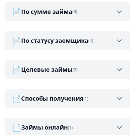
📄
По сумме займа
(6)
📄
По статусу заемщика
(4)
📄
Целевые займы
(2)
📄
Способы получения
(1)
📄
Займы онлайн
(1)