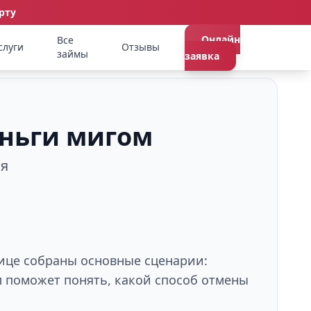
рту
Онлайн
Все
слуги
Отзывы
займы
заявка
еньги мигом
ия
нице собраны основные сценарии:
л поможет понять, какой способ отмены