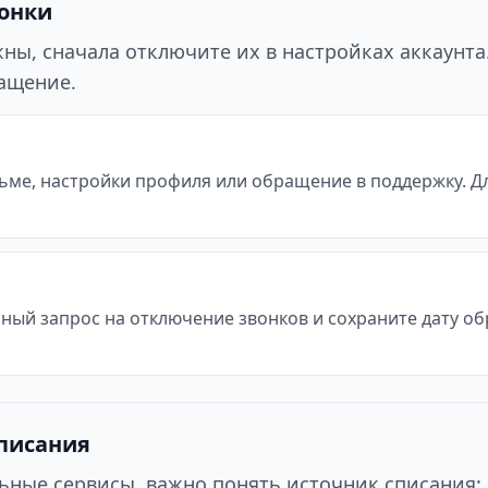
вонки
ы, сначала отключите их в настройках аккаунта. 
ращение.
ьме, настройки профиля или обращение в поддержку. Д
ьный запрос на отключение звонков и сохраните дату о
списания
ьные сервисы, важно понять источник списания: