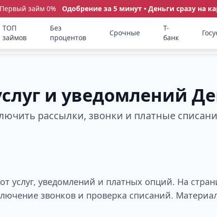
 Первый займ 0%
Одобрение за 5 минут • Деньги сразу на ка
ТОП
Без
Т-
Срочные
Госу
займов
процентов
банк
 услуг и уведомлений Д
ключить рассылки, звонки и платные списан
от услуг, уведомлений и платных опций. На стра
тключение звонков и проверка списаний. Материа