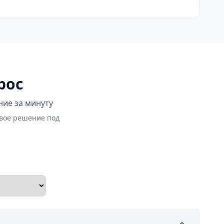
рос
ние за минуту
овое решение под