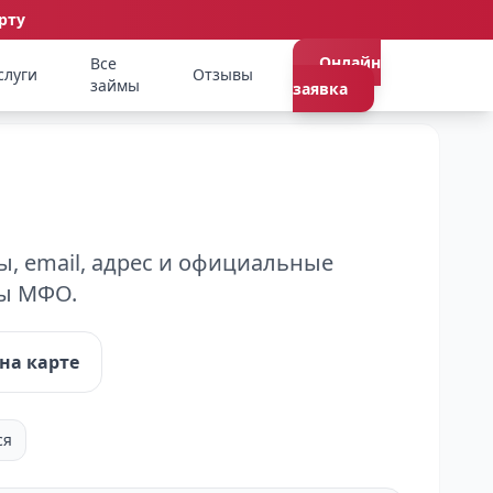
рту
Онлайн
Все
слуги
Отзывы
займы
заявка
, email, адрес и официальные
ты МФО.
на карте
ся