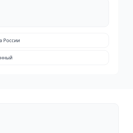
а России
енный