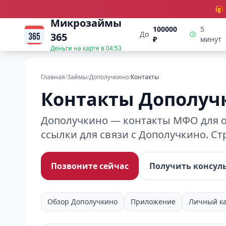
🎁
Микрозаймы
100000
5
До
365
₽
минут
Деньги на карте в
04:53
Главная
/
Займы
/
Дополучкино
/
Контакты
Контакты Дополуч
Дополучкино — контакты МФО для он
ссылки для связи с Дополучкино. Ст
Позвоните сейчас
Получить консул
Обзор Дополучкино
Приложение
Личный к