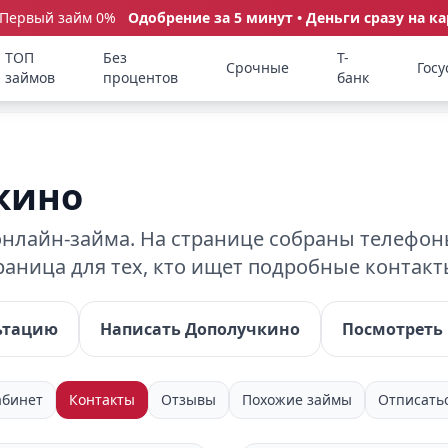
 Первый займ 0%
Одобрение за 5 минут • Деньги сразу на ка
ТОП
Без
Т-
Срочные
Госу
займов
процентов
банк
кино
лайн-займа. На странице собраны телефоны
раница для тех, кто ищет подробные контак
ьтацию
Написать Дополучкино
Посмотреть 
абинет
Контакты
Отзывы
Похожие займы
Отписать