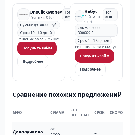
Небус
OneClickMoney
Топ
Топ
Рейтинг:
#29
#30
Рейтинг: 0
(0)
0
(0)
Сумма: до 30000 руб.
Сумма: 3000 -
Срок: 10 - 60 дней
300000 ₽
Решение за за 7 минут
Срок: 1 - 175 дней
Решение за за 8 минут
Получить займ
Получить займ
Подробнее
Подробнее
Сравнение похожих предложений
БЕЗ
МФО
СУММА
СРОК
СКОРОСТЬ
ПЕРЕПЛАТ
от
Дополучкино
2000
7 -