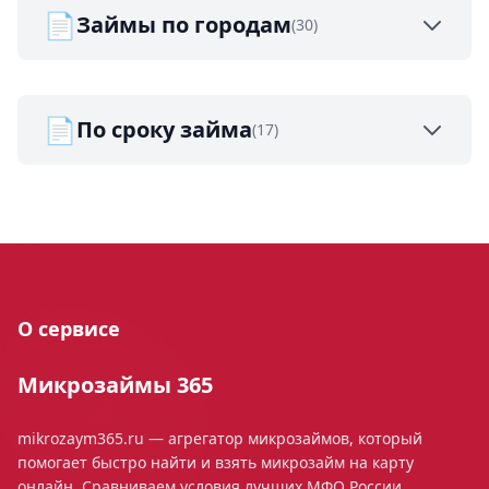
📄
Займы по городам
(30)
📄
По сроку займа
(17)
О сервисе
Микрозаймы 365
mikrozaym365.ru — агрегатор микрозаймов, который
помогает быстро найти и взять микрозайм на карту
онлайн. Сравниваем условия лучших МФО России,