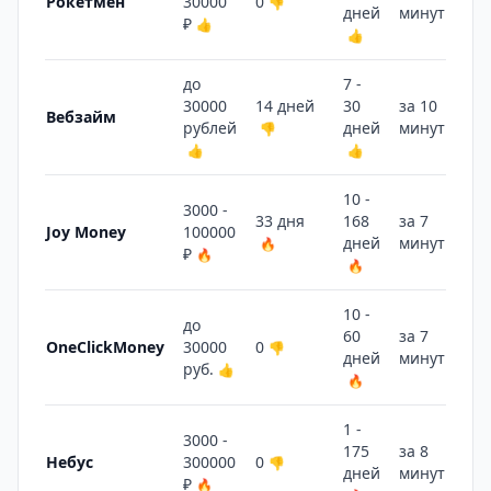
Рокетмен
30000
0
👎
дней
минут
🔥
₽
👍
👍
до
7 -
30000
14 дней
30
за 10
Вебзайм
рублей
дней
минут
👎
🔥
👍
👍
10 -
3000 -
33 дня
168
за 7
Joy Money
100000
дней
минут
🔥
🔥
₽
🔥
🔥
10 -
до
60
за 7
OneClickMoney
30000
0
👎
дней
минут
🔥
руб.
👍
🔥
1 -
3000 -
175
за 8
Небус
300000
0
👎
дней
минут
🔥
₽
🔥