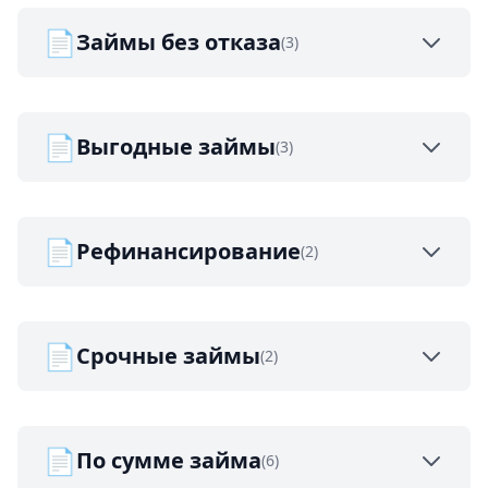
📄
Займы без отказа
(3)
📄
Выгодные займы
(3)
📄
Рефинансирование
(2)
📄
Срочные займы
(2)
📄
По сумме займа
(6)