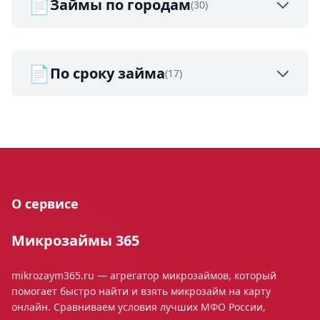
📄
Займы по городам
(30)
📄
По сроку займа
(17)
О сервисе
Микрозаймы 365
mikrozaym365.ru — агрегатор микрозаймов, который
помогает быстро найти и взять микрозайм на карту
онлайн. Сравниваем условия лучших МФО России,