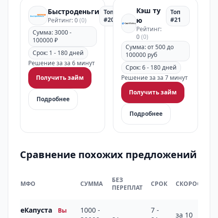
Кэш ту
Быстроденьги
Топ
Топ
#20
ю
#21
Рейтинг: 0
(0)
Рейтинг:
Сумма: 3000 -
0
(0)
100000 ₽
Сумма: от 500 до
Срок: 1 - 180 дней
100000 руб
Решение за за 6 минут
Срок: 6 - 180 дней
Получить займ
Решение за за 7 минут
Получить займ
Подробнее
Подробнее
Сравнение похожих предложений
БЕЗ
МФО
СУММА
СРОК
СКОРОСТЬ
ПЕРЕПЛАТ
еКапуста
1000 -
7 -
Вы
за 10