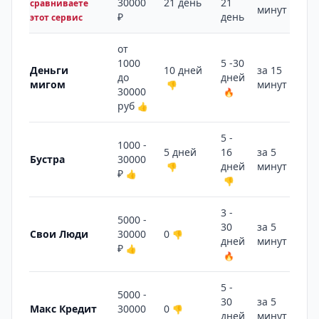
30000
21 день
21
сравниваете
минут
₽
день
этот сервис
от
1000
5 -30
Деньги
10 дней
за 15
до
дней
мигом
минут
👎
👎
30000
🔥
руб
👍
5 -
1000 -
5 дней
16
за 5
Бустра
30000
дней
минут
👎
🔥
₽
👍
👎
3 -
5000 -
30
за 5
Свои Люди
30000
0
👎
дней
минут
🔥
₽
👍
🔥
5 -
5000 -
30
за 5
Макс Кредит
30000
0
👎
дней
минут
🔥