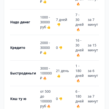
₽
👍
🔥
7 -
1000 -
7 дней
30
за 7
Надо денег
30000
дней
минут
👎
🔥
руб
👍
🔥
16 -
2000 -
30
за 15
Кредито
30000
0
👎
дней
минут
👎
₽
👍
🔥
1 -
3000 -
21 день
180
за 6
Быстроденьги
100000
дней
минут
👍
🔥
₽
🔥
🔥
от 500
6 -
до
180
за 7
Кэш ту ю
0
👎
100000
дней
минут
🔥
руб
🔥
🔥