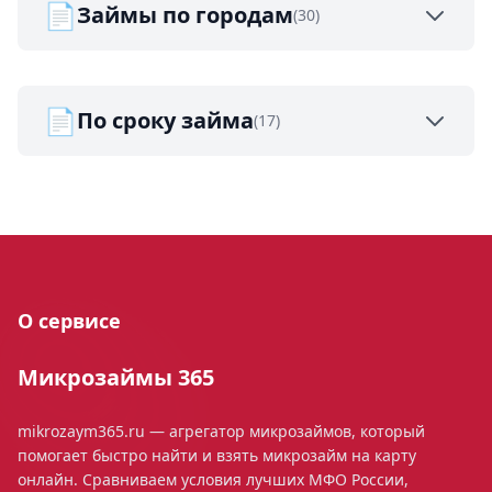
📄
Займы по городам
(30)
📄
По сроку займа
(17)
О сервисе
Микрозаймы 365
mikrozaym365.ru — агрегатор микрозаймов, который
помогает быстро найти и взять микрозайм на карту
онлайн. Сравниваем условия лучших МФО России,