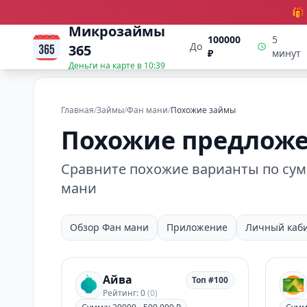
🎁
Микрозаймы
100000
5
До
365
₽
минут
Деньги на карте в
10:39
Главная
/
Займы
/
Фан мани
/
Похожие займы
Похожие предложе
Сравните похожие варианты по сумм
мани
Обзор Фан мани
Приложение
Личный каб
Айва
Топ #100
Рейтинг: 0
(0)