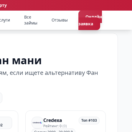
рту
Онлайн
Все
слуги
Отзывы
займы
заявка
ан мани
ям, если ищете альтернативу Фан
Credexa
п
Топ #103
02
Рейтинг: 0
(0)