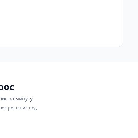
рос
ние за минуту
овое решение под