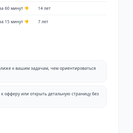
за 60 минут
14 лет
👎
за 15 минут
7 лет
👎
ближе к вашим задачам, чем ориентироваться
 к офферу или открыть детальную страницу без