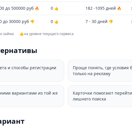
00 до 500000 руб
0
182 -1095 дней
🔥
👍
🔥
0 до 30000 руб
0
7 - 30 дней
👎
👍
👎
го займа
👍
на уровне текущего сервиса
тернативы
вета и способы регистрации
Проще понять, где условия 
только на рекламу
дними вариантами из той же
Карточки помогают перейти
лишнего поиска
ариант