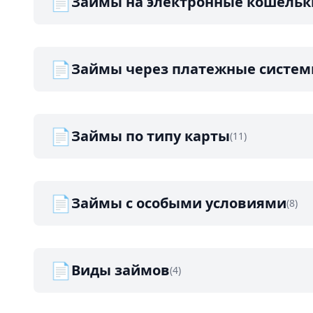
📄
Займы на электронные кошельк
📄
Займы через платежные систе
📄
Займы по типу карты
(11)
📄
Займы с особыми условиями
(8)
📄
Виды займов
(4)