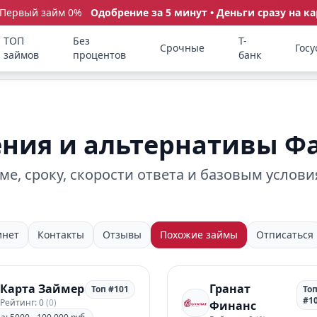
 Первый займ 0%
Одобрение за 5 минут • Деньги сразу на ка
ТОП
Без
Т-
Срочные
Госу
займов
процентов
банк
ния и альтернативы Ф
е, сроку, скорости ответа и базовым услови
инет
Контакты
Отзывы
Похожие займы
Отписаться
Карта Займер
Гранат
Топ #101
То
#1
Рейтинг: 0
(0)
Финанс