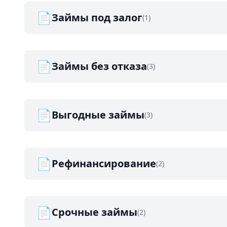
📄
Займы под залог
(1)
📄
Займы без отказа
(3)
📄
Выгодные займы
(3)
📄
Рефинансирование
(2)
📄
Срочные займы
(2)