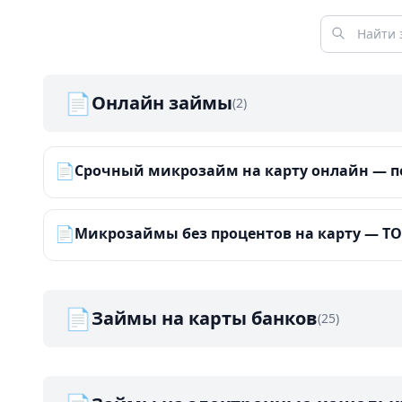
📄
Онлайн займы
(2)
📄
Срочный микрозайм на карту онлайн — по
📄
Микрозаймы без процентов на карту — ТОП
📄
Займы на карты банков
(25)