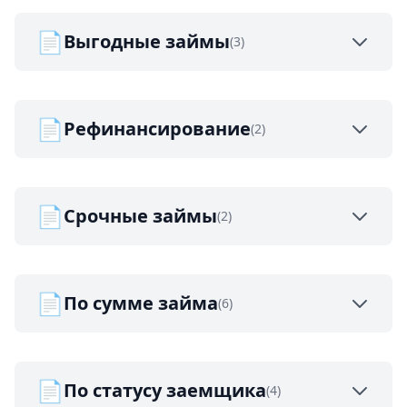
📄
Выгодные займы
(3)
📄
Рефинансирование
(2)
📄
Срочные займы
(2)
📄
По сумме займа
(6)
📄
По статусу заемщика
(4)