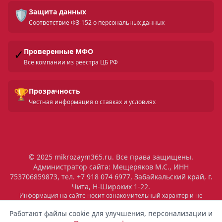
🛡️
Защита данных
Соответствие ФЗ-152 о персональных данных
✓
Проверенные МФО
Все компании из реестра ЦБ РФ
🏆
Прозрачность
Честная информация о ставках и условиях
© 2025 mikrozaym365.ru. Все права защищены.
Администратор сайта: Мещеряков М.С., ИНН
753706859873, тел. +7 918 074 6977, Забайкальский край, г.
Чита, Н-Широких 1-22.
Информация на сайте носит ознакомительный характер и не
является публичной офертой. Все условия микрозаймов уточняйте
на сайтах МФО. Помните: займ — это обязательство, которое
Работают файлы cookie для улучшения, персонализации и
необходимо исполнять. Невыполнение обязательств влечет штрафы