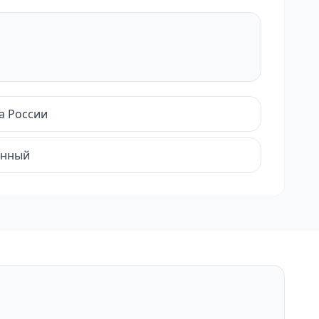
а России
енный