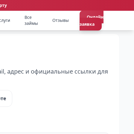
рту
Онлайн
Все
слуги
Отзывы
займы
заявка
l, адрес и официальные ссылки для
рте