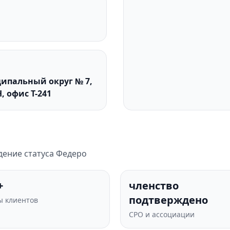
иципальный округ № 7,
Н, офис Т-241
дение статуса Федеро
+
членство
подтверждено
 клиентов
СРО и ассоциации