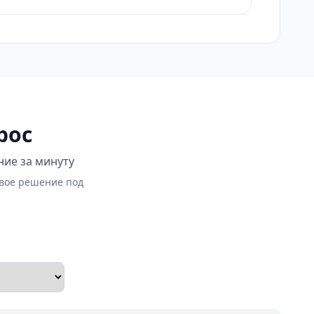
рос
ние за минуту
овое решение под