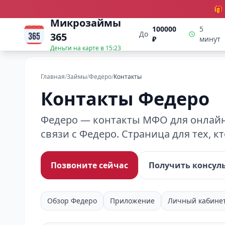
🎁
Микрозаймы
100000
5
До
365
₽
минут
Деньги на карте в
15:23
Главная
/
Займы
/
Федеро
/
Контакты
Контакты Федеро
Федеро — контакты МФО для онлайн-
связи с Федеро. Страница для тех, 
Позвоните сейчас
Получить консул
Обзор Федеро
Приложение
Личный кабине