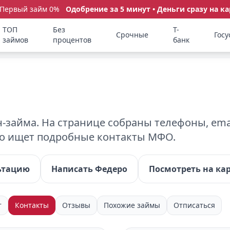
 Первый займ 0%
Одобрение за 5 минут • Деньги сразу на ка
ТОП
Без
Т-
Срочные
Госу
займов
процентов
банк
займа. На странице собраны телефоны, emai
кто ищет подробные контакты МФО.
ьтацию
Написать Федеро
Посмотреть на ка
т
Контакты
Отзывы
Похожие займы
Отписаться