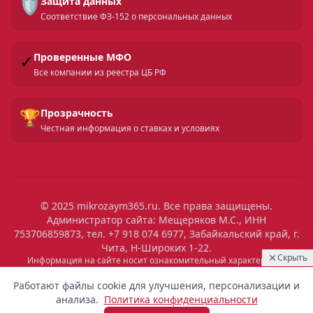
🛡️
Защита данных
Соответствие ФЗ-152 о персональных данных
✓
Проверенные МФО
Все компании из реестра ЦБ РФ
🏆
Прозрачность
Честная информация о ставках и условиях
© 2025 mikrozaym365.ru. Все права защищены.
Администратор сайта: Мещеряков М.С., ИНН
753706859873, тел. +7 918 074 6977, Забайкальский край, г.
Чита, Н-Широких 1-22.
Скрыть
Информация на сайте носит ознакомительный характер и не
является публичной офертой. Все условия микрозаймов уточняйте
06:14
Выдан
на сайтах МФО. Помните: займ — это обязательство, которое
Работают файлы cookie для улучшения, персонализации и
необходимо исполнять. Невыполнение обязательств влечет штрафы
4 400 ₽
Марина
Пермь
анализа.
Политика конфиденциальности
и ухудшение кредитной истории. Услуги предоставляются