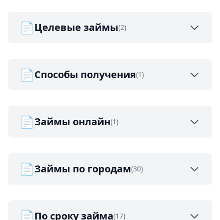
📄
Целевые займы
(2)
📄
Способы получения
(1)
📄
Займы онлайн
(1)
📄
Займы по городам
(30)
📄
По сроку займа
(17)