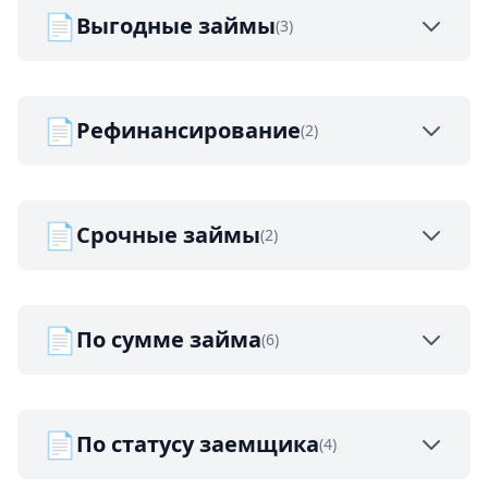
📄
Выгодные займы
(3)
📄
Рефинансирование
(2)
📄
Срочные займы
(2)
📄
По сумме займа
(6)
📄
По статусу заемщика
(4)