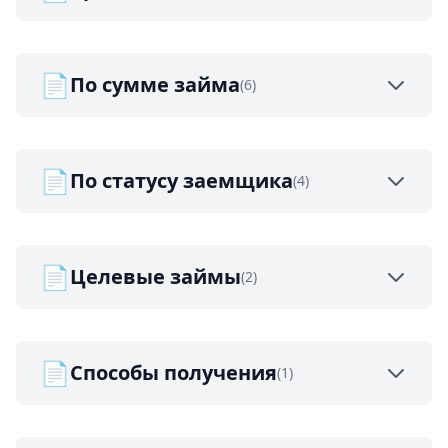
📄
По сумме займа
(6)
📄
По статусу заемщика
(4)
📄
Целевые займы
(2)
📄
Способы получения
(1)