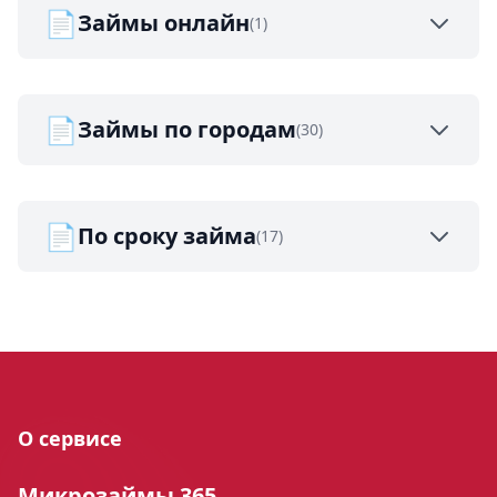
📄
Займы онлайн
(1)
📄
Займы по городам
(30)
📄
По сроку займа
(17)
О сервисе
Микрозаймы 365