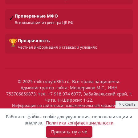
✓
Проверенные МФО
Все компании из реестра ЦБ РФ
🏆
Прозрачность
Честная информация о ставках и условиях
© 2025 mikrozaym365.ru. Все права защищены.
Администратор сайта: Мещеряков М.С., ИНН
753706859873, тел. +7 918 074 6977, Забайкальский край, г.
Чита, Н-Широких 1-22.
Скрыть
Информация на сайте носит ознакомительный характер и не
является публичной офертой. Все условия микрозаймов уточняйте
14:38
Выдан
на сайтах МФО. Помните: займ — это обязательство, которое
Работают файлы cookie для улучшения, персонализации и
необходимо исполнять. Невыполнение обязательств влечет штрафы
5 900 ₽
Вероника
Уфа
анализа.
Политика конфиденциальности
и ухудшение кредитной истории. Услуги предоставляются
микрофинансовыми организациями, состоящими в реестре ЦБ РФ.
Принять, ну а чё
Взять микрозайм