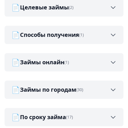
📄
Целевые займы
(2)
📄
Способы получения
(1)
📄
Займы онлайн
(1)
📄
Займы по городам
(30)
📄
По сроку займа
(17)