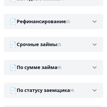
📄
Рефинансирование
(2)
📄
Срочные займы
(2)
📄
По сумме займа
(6)
📄
По статусу заемщика
(4)