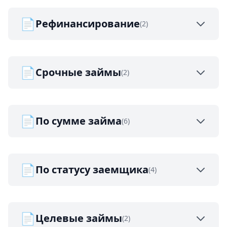
📄
Рефинансирование
(2)
📄
Срочные займы
(2)
📄
По сумме займа
(6)
📄
По статусу заемщика
(4)
📄
Целевые займы
(2)