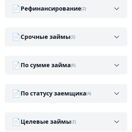
📄
Рефинансирование
(2)
📄
Срочные займы
(2)
📄
По сумме займа
(6)
📄
По статусу заемщика
(4)
📄
Целевые займы
(2)