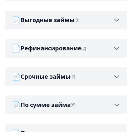
📄
Выгодные займы
(3)
📄
Рефинансирование
(2)
📄
Срочные займы
(2)
📄
По сумме займа
(6)