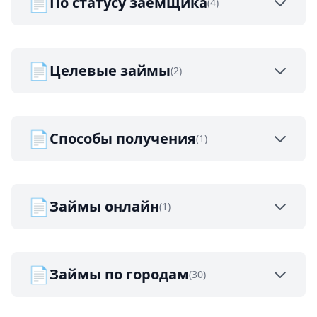
📄
По статусу заемщика
(4)
📄
Целевые займы
(2)
📄
Способы получения
(1)
📄
Займы онлайн
(1)
📄
Займы по городам
(30)