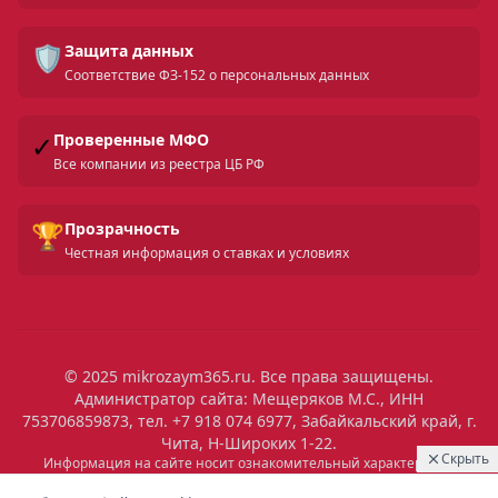
🛡️
Защита данных
Соответствие ФЗ-152 о персональных данных
✓
Проверенные МФО
Все компании из реестра ЦБ РФ
🏆
Прозрачность
Честная информация о ставках и условиях
© 2025 mikrozaym365.ru. Все права защищены.
Администратор сайта: Мещеряков М.С., ИНН
753706859873, тел. +7 918 074 6977, Забайкальский край, г.
Чита, Н-Широких 1-22.
Скрыть
Информация на сайте носит ознакомительный характер и не
является публичной офертой. Все условия микрозаймов уточняйте
02:29
Выдан