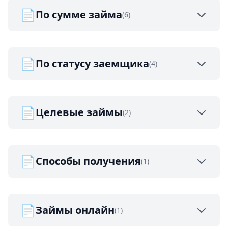
📄
По сумме займа
(6)
📄
По статусу заемщика
(4)
📄
Целевые займы
(2)
📄
Способы получения
(1)
📄
Займы онлайн
(1)