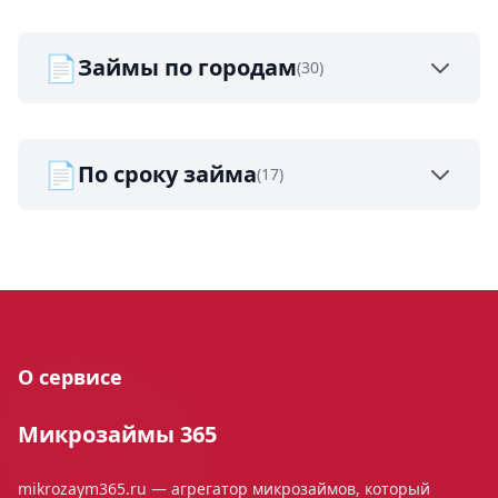
📄
Займы по городам
(30)
📄
По сроку займа
(17)
О сервисе
Микрозаймы 365
mikrozaym365.ru — агрегатор микрозаймов, который