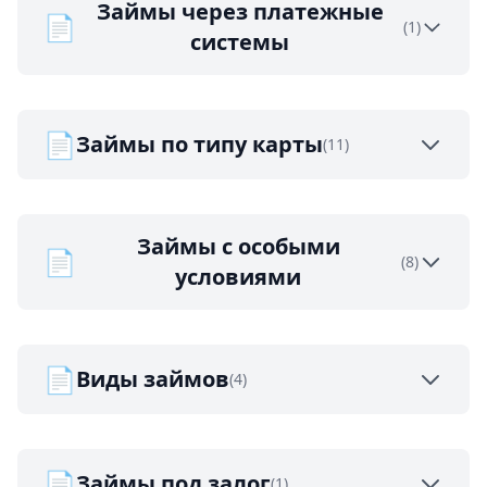
Займы через платежные
📄
(1)
системы
📄
Займы по типу карты
(11)
Займы с особыми
📄
(8)
условиями
📄
Виды займов
(4)
📄
Займы под залог
(1)