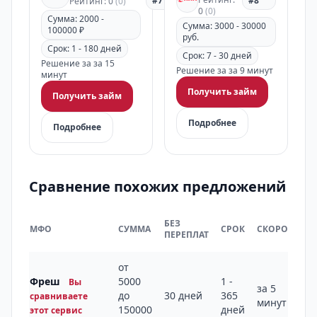
#7
#8
Рейтинг: 0
(0)
0
(0)
Сумма: 2000 -
Сумма: 3000 - 30000
100000 ₽
руб.
Срок: 1 - 180 дней
Срок: 7 - 30 дней
Решение за за 15
Решение за за 9 минут
минут
Получить займ
Получить займ
Подробнее
Подробнее
Сравнение похожих предложений
БЕЗ
МФО
СУММА
СРОК
СКОРОСТЬ
ПЕРЕПЛАТ
от
Фреш
5000
1 -
Вы
за 5
до
30 дней
365
сравниваете
минут
150000
дней
этот сервис