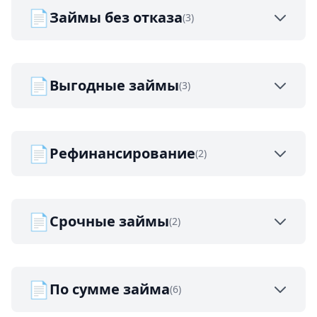
📄
Займы без отказа
(3)
📄
Выгодные займы
(3)
📄
Рефинансирование
(2)
📄
Срочные займы
(2)
📄
По сумме займа
(6)