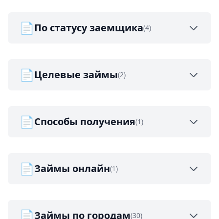
📄
По статусу заемщика
(4)
📄
Целевые займы
(2)
📄
Способы получения
(1)
📄
Займы онлайн
(1)
📄
Займы по городам
(30)