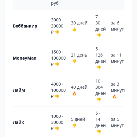
руб
7 -
3000 -
30 дней
30
за 6
Веббанкир
30000
дней
минут
👍
👎
₽
👎
👎
5 -
1500 -
21 день
126
за 11
MoneyMan
100000
дней
минут
👎
👎
₽
👎
👎
10 -
4000 -
за 3
40 дней
364
Лайм
100000
минуты
дней
🔥
₽
👎
🔥
👎
5 -
1000 -
5 дней
14
за 5
Лайк
30000
дней
минут
👎
👍
₽
👎
👎