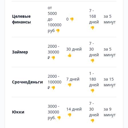
от
7 -
5000
Целевые
168
за 5
до
0
👎
финансы
дней
минут
👍
100000
👎
руб
👎
7 -
2000 -
30 дней
30
за 5
Займер
30000
дней
минут
👍
👍
₽
👎
👎
1 -
2000 -
7 дней
180
за 15
СрочноДеньги
100000
дней
минут
👎
👎
₽
👎
👎
7 -
3000 -
14 дней
30
за 9
Юкки
30000
дней
минут
👎
👎
руб.
👎
👎