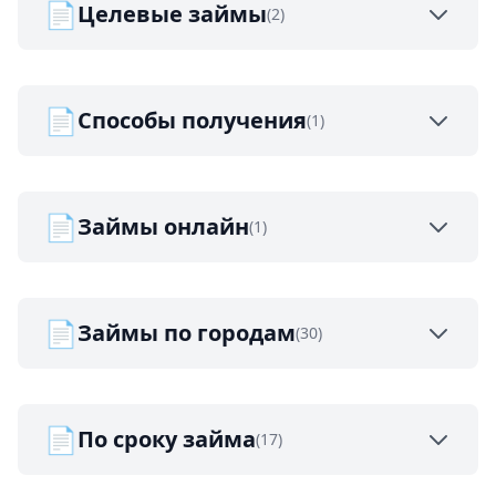
📄
Целевые займы
(2)
📄
Способы получения
(1)
📄
Займы онлайн
(1)
📄
Займы по городам
(30)
📄
По сроку займа
(17)