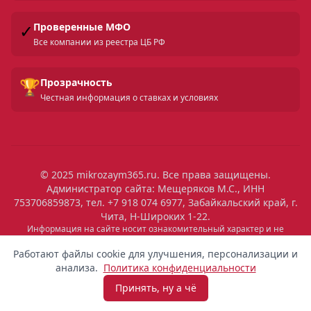
✓
Проверенные МФО
Все компании из реестра ЦБ РФ
🏆
Прозрачность
Честная информация о ставках и условиях
© 2025 mikrozaym365.ru. Все права защищены.
Администратор сайта: Мещеряков М.С., ИНН
753706859873, тел. +7 918 074 6977, Забайкальский край, г.
Чита, Н-Широких 1-22.
Информация на сайте носит ознакомительный характер и не
является публичной офертой. Все условия микрозаймов уточняйте
на сайтах МФО. Помните: займ — это обязательство, которое
Работают файлы cookie для улучшения, персонализации и
необходимо исполнять. Невыполнение обязательств влечет штрафы
анализа.
Политика конфиденциальности
и ухудшение кредитной истории. Услуги предоставляются
микрофинансовыми организациями, состоящими в реестре ЦБ РФ.
Принять, ну а чё
Взять микрозайм