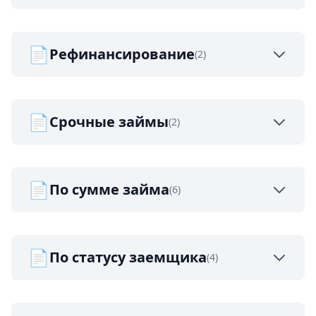
📄
Рефинансирование
(2)
📄
Срочные займы
(2)
📄
По сумме займа
(6)
📄
По статусу заемщика
(4)