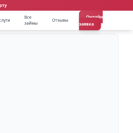
рту
Онлайн
Все
слуги
Отзывы
займы
заявка