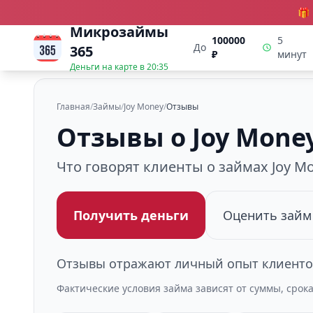
🎁
Микрозаймы
100000
5
До
365
₽
минут
Деньги на карте в
20:35
Главная
/
Займы
/
Joy Money
/
Отзывы
Отзывы о Joy Mone
Что говорят клиенты о займах Joy M
Получить деньги
Оценить займ
Отзывы отражают личный опыт клиентов
Фактические условия займа зависят от суммы, срок