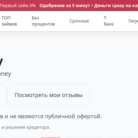
 Первый займ 0%
Одобрение за 5 минут • Деньги сразу на ка
ТОП
Без
Т-
Срочные
Госу
займов
процентов
банк
y
oney
Посмотреть мои отзывы
 и не являются публичной офертой.
а и решения кредитора.