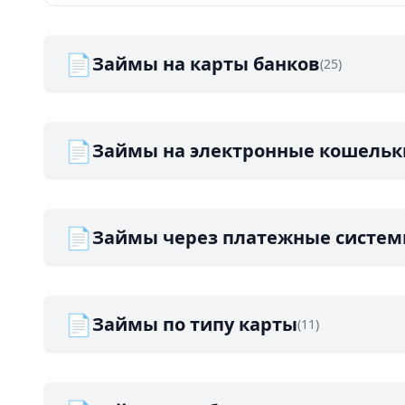
📄
Займы на карты банков
(25)
📄
Займы на электронные кошельк
📄
Займы через платежные систе
📄
Займы по типу карты
(11)