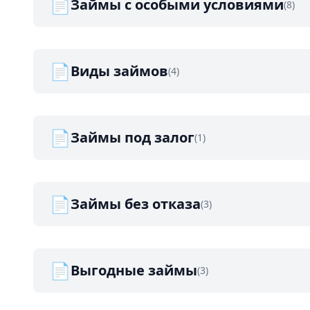
📄
Займы с особыми условиями
(8)
📄
Виды займов
(4)
📄
Займы под залог
(1)
📄
Займы без отказа
(3)
📄
Выгодные займы
(3)