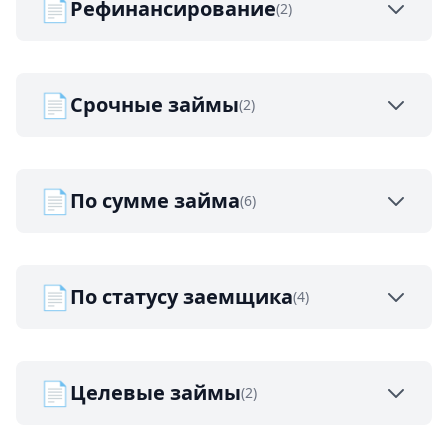
📄
Рефинансирование
(2)
📄
Срочные займы
(2)
📄
По сумме займа
(6)
📄
По статусу заемщика
(4)
📄
Целевые займы
(2)