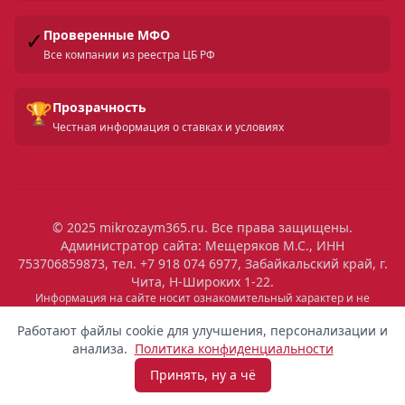
✓
Проверенные МФО
Все компании из реестра ЦБ РФ
🏆
Прозрачность
Честная информация о ставках и условиях
© 2025 mikrozaym365.ru. Все права защищены.
Администратор сайта: Мещеряков М.С., ИНН
753706859873, тел. +7 918 074 6977, Забайкальский край, г.
Чита, Н-Широких 1-22.
Информация на сайте носит ознакомительный характер и не
является публичной офертой. Все условия микрозаймов уточняйте
на сайтах МФО. Помните: займ — это обязательство, которое
Работают файлы cookie для улучшения, персонализации и
необходимо исполнять. Невыполнение обязательств влечет штрафы
анализа.
Политика конфиденциальности
и ухудшение кредитной истории. Услуги предоставляются
микрофинансовыми организациями, состоящими в реестре ЦБ РФ.
Принять, ну а чё
Взять микрозайм