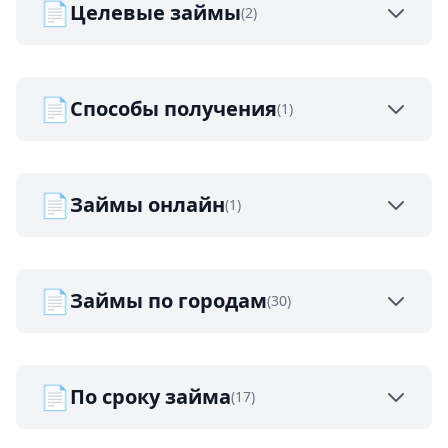
📄
Целевые займы
(2)
📄
Способы получения
(1)
📄
Займы онлайн
(1)
📄
Займы по городам
(30)
📄
По сроку займа
(17)