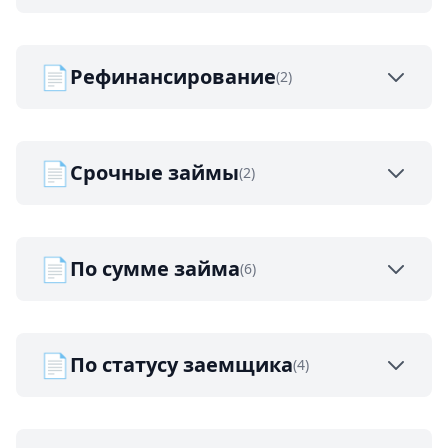
📄
Рефинансирование
(2)
📄
Срочные займы
(2)
📄
По сумме займа
(6)
📄
По статусу заемщика
(4)