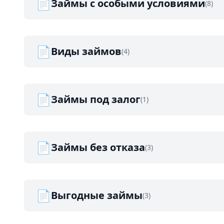
📄
Займы с особыми условиями
(8)
📄
Виды займов
(4)
📄
Займы под залог
(1)
📄
Займы без отказа
(3)
📄
Выгодные займы
(3)