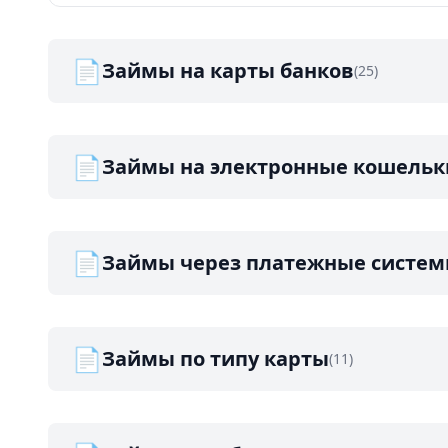
📄
Займы на карты банков
(25)
📄
Займы на электронные кошельк
📄
Займы через платежные систе
📄
Займы по типу карты
(11)