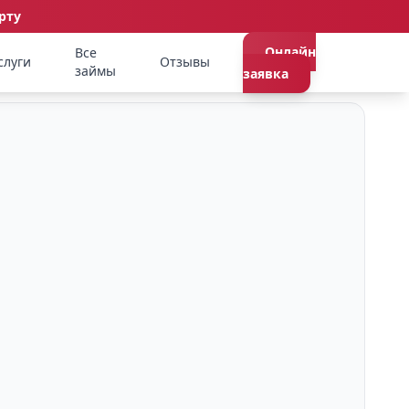
рту
Онлайн
Все
слуги
Отзывы
займы
заявка