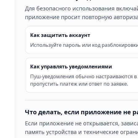
Для безопасного использования включай
приложение просит повторную авториза
Как защитить аккаунт
Используйте пароль или код разблокировки
Как управлять уведомлениями
Пуш-уведомления обычно настраиваются в 
пропустить платеж или ответ по заявке.
Что делать, если приложение не р
Если приложение не открывается, завис
память устройства и технические огран