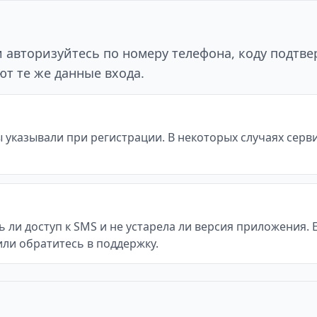
 авторизуйтесь по номеру телефона, коду подтве
ют те же данные входа.
указывали при регистрации. В некоторых случаях серв
ь ли доступ к SMS и не устарела ли версия приложения. 
/ или обратитесь в поддержку.