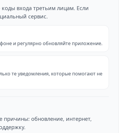
 коды входа третьим лицам. Если
ициальный сервис.
ефоне и регулярно обновляйте приложение.
лько те уведомления, которые помогают не
е причины: обновление, интернет,
оддержку.