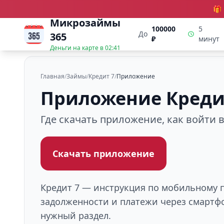
🎁
Микрозаймы
100000
5
До
365
₽
минут
Деньги на карте в
02:41
Главная
/
Займы
/
Кредит 7
/
Приложение
Приложение Кредит
Где скачать приложение, как войти 
Скачать приложение
Кредит 7 — инструкция по мобильному п
задолженности и платежи через смартфо
нужный раздел.