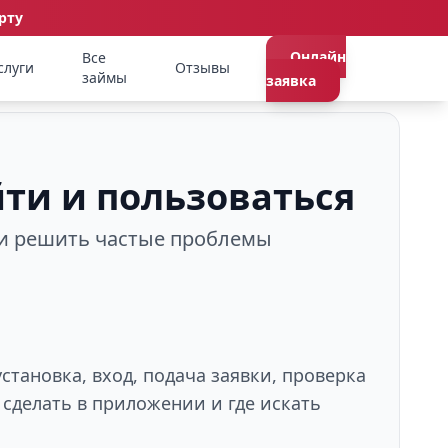
рту
Онлайн
Все
слуги
Отзывы
займы
заявка
йти и пользоваться
ж и решить частые проблемы
тановка, вход, подача заявки, проверка
сделать в приложении и где искать