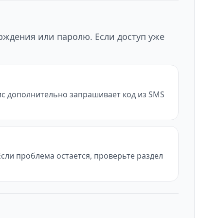
рждения или паролю. Если доступ уже
ис дополнительно запрашивает код из SMS
Если проблема остается, проверьте раздел