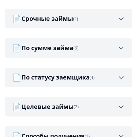
📄
Срочные займы
(2)
📄
По сумме займа
(6)
📄
По статусу заемщика
(4)
📄
Целевые займы
(2)
📄
Способы получения
(1)