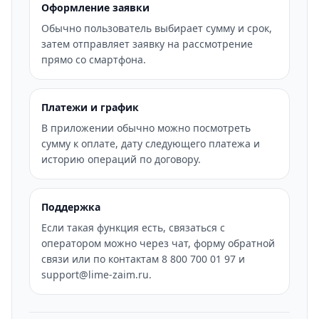
Оформление заявки
Обычно пользователь выбирает сумму и срок,
затем отправляет заявку на рассмотрение
прямо со смартфона.
Платежи и график
В приложении обычно можно посмотреть
сумму к оплате, дату следующего платежа и
историю операций по договору.
Поддержка
Если такая функция есть, связаться с
оператором можно через чат, форму обратной
связи или по контактам 8 800 700 01 97 и
support@lime-zaim.ru.