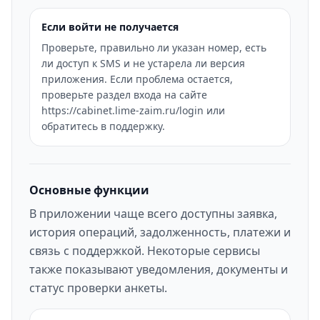
Если войти не получается
Проверьте, правильно ли указан номер, есть
ли доступ к SMS и не устарела ли версия
приложения. Если проблема остается,
проверьте раздел входа на сайте
https://cabinet.lime-zaim.ru/login или
обратитесь в поддержку.
Основные функции
В приложении чаще всего доступны заявка,
история операций, задолженность, платежи и
связь с поддержкой. Некоторые сервисы
также показывают уведомления, документы и
статус проверки анкеты.