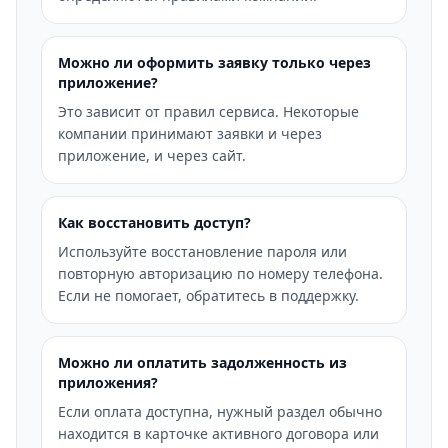
Можно ли оформить заявку только через
приложение?
Это зависит от правил сервиса. Некоторые
компании принимают заявки и через
приложение, и через сайт.
Как восстановить доступ?
Используйте восстановление пароля или
повторную авторизацию по номеру телефона.
Если не помогает, обратитесь в поддержку.
Можно ли оплатить задолженность из
приложения?
Если оплата доступна, нужный раздел обычно
находится в карточке активного договора или