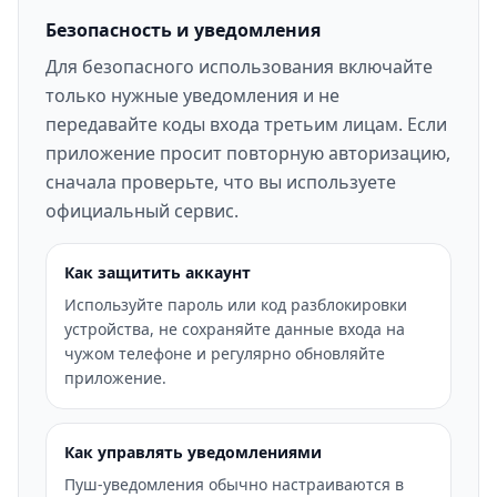
Безопасность и уведомления
Для безопасного использования включайте
только нужные уведомления и не
передавайте коды входа третьим лицам. Если
приложение просит повторную авторизацию,
сначала проверьте, что вы используете
официальный сервис.
Как защитить аккаунт
Используйте пароль или код разблокировки
устройства, не сохраняйте данные входа на
чужом телефоне и регулярно обновляйте
приложение.
Как управлять уведомлениями
Пуш-уведомления обычно настраиваются в