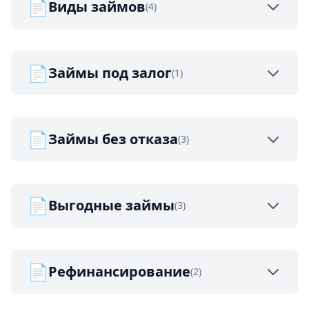
📄
Виды займов
(4)
📄
Займы под залог
(1)
📄
Займы без отказа
(3)
📄
Выгодные займы
(3)
📄
Рефинансирование
(2)