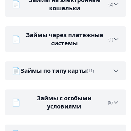
📄
(2)
кошельки
Займы через платежные
📄
(1)
системы
📄
Займы по типу карты
(11)
Займы с особыми
📄
(8)
условиями