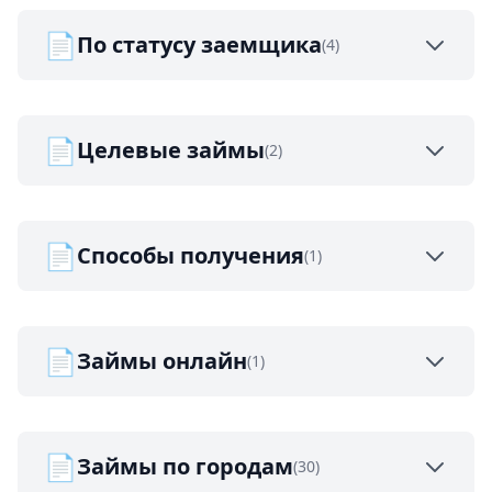
📄
По статусу заемщика
(4)
📄
Целевые займы
(2)
📄
Способы получения
(1)
📄
Займы онлайн
(1)
📄
Займы по городам
(30)