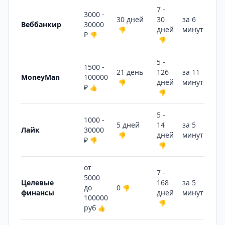
7 -
3000 -
30 дней
30
за 6
Веббанкир
30000
дней
минут
👎
👎
₽
👎
👎
5 -
1500 -
21 день
126
за 11
MoneyMan
100000
дней
минут
👎
👎
₽
👍
👎
5 -
1000 -
5 дней
14
за 5
Лайк
30000
дней
минут
👎
👎
₽
👎
👎
от
7 -
5000
Целевые
168
за 5
до
0
👎
финансы
дней
минут
👎
100000
👎
руб
👍