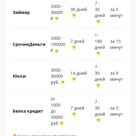
7 -
2000 -
30 дней
30
за 5
Займер
30000
дней
минут
👎
👎
₽
👎
👎
1 -
2000 -
7 дней
180
за 15
СрочноДеньги
100000
дней
минут
👎
👎
₽
👍
👎
7 -
3000 -
14 дней
30
за 9
Юкки
30000
дней
минут
👎
👎
руб.
👎
👎
от
7 -
1000
7 дней
30
за 5
Белка кредит
до
дней
минут
👎
👎
30000
👎
руб
👎
🔥
лучше, чем у текущей компании