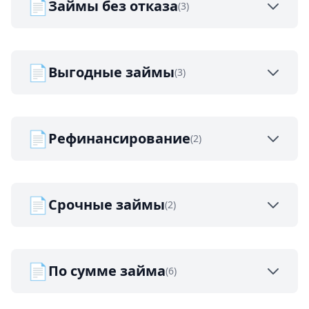
📄
Займы без отказа
(3)
📄
Выгодные займы
(3)
📄
Рефинансирование
(2)
📄
Срочные займы
(2)
📄
По сумме займа
(6)