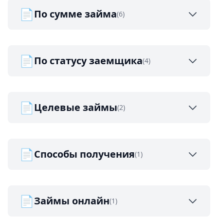
📄
По сумме займа
(6)
📄
По статусу заемщика
(4)
📄
Целевые займы
(2)
📄
Способы получения
(1)
📄
Займы онлайн
(1)