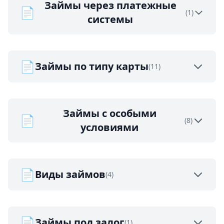
Займы через платежные
📄
(1)
системы
📄
Займы по типу карты
(11)
Займы с особыми
📄
(8)
условиями
📄
Виды займов
(4)
📄
Займы под залог
(1)