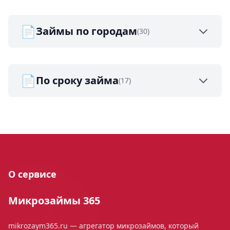
📄
Займы по городам
(30)
📄
По сроку займа
(17)
О сервисе
Микрозаймы 365
mikrozaym365.ru — агрегатор микрозаймов, который