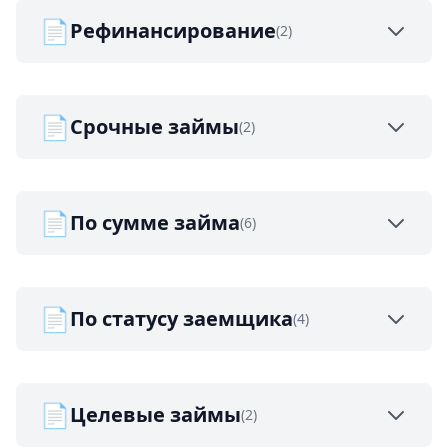
📄
Рефинансирование
(2)
📄
Срочные займы
(2)
📄
По сумме займа
(6)
📄
По статусу заемщика
(4)
📄
Целевые займы
(2)