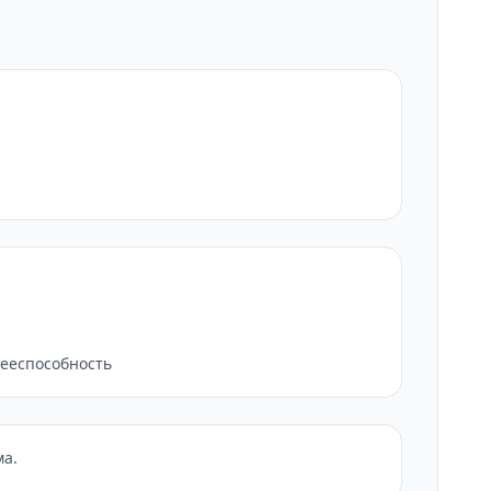
дееспособность
ма.