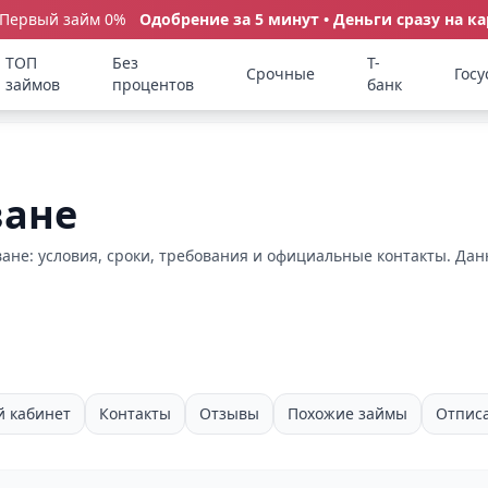
 Первый займ 0%
Одобрение за 5 минут • Деньги сразу на ка
ТОП
Без
Т-
Срочные
Госу
займов
процентов
банк
ване
не: условия, сроки, требования и официальные контакты. Данн
 кабинет
Контакты
Отзывы
Похожие займы
Отпис