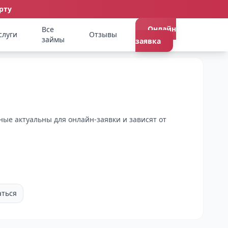
рту
Онлайн
Все
слуги
Отзывы
займы
заявка
ые актуальны для онлайн-заявки и зависят от
аться