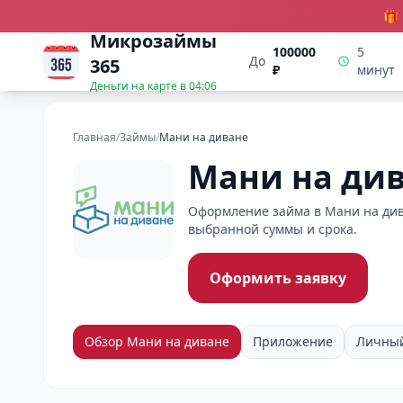
🎁
Микрозаймы
100000
5
До
365
₽
минут
Деньги на карте в
04:06
Главная
/
Займы
/
Мани на диване
Мани на ди
Оформление займа в Мани на дива
выбранной суммы и срока.
Оформить заявку
Обзор Мани на диване
Приложение
Личный