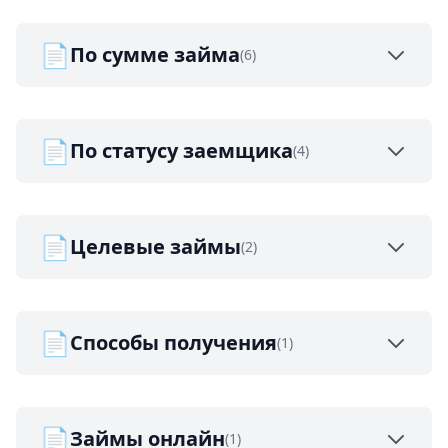
📄
По сумме займа
(6)
📄
По статусу заемщика
(4)
📄
Целевые займы
(2)
📄
Способы получения
(1)
📄
Займы онлайн
(1)