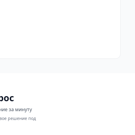
рос
ние за минуту
овое решение под