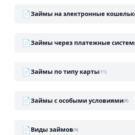
📄
Займы на электронные кошельк
📄
Займы через платежные систе
📄
Займы по типу карты
(11)
📄
Займы с особыми условиями
(8)
📄
Виды займов
(4)