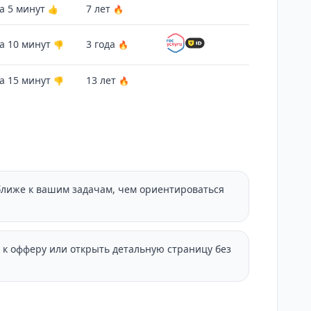
а 5 минут
7 лет
👍
🔥
а 10 минут
3 года
👎
🔥
а 15 минут
13 лет
👎
🔥
ближе к вашим задачам, чем ориентироваться
 к офферу или открыть детальную страницу без