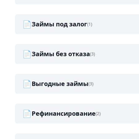
📄
Займы под залог
(1)
📄
Займы без отказа
(3)
📄
Выгодные займы
(3)
📄
Рефинансирование
(2)