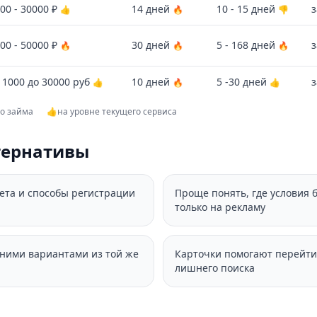
00 - 30000 ₽
14 дней
10 - 15 дней
з
👍
🔥
👎
00 - 50000 ₽
30 дней
5 - 168 дней
з
🔥
🔥
🔥
 1000 до 30000 руб
10 дней
5 -30 дней
з
👍
🔥
👍
го займа
👍
на уровне текущего сервиса
тернативы
вета и способы регистрации
Проще понять, где условия 
только на рекламу
дними вариантами из той же
Карточки помогают перейти
лишнего поиска