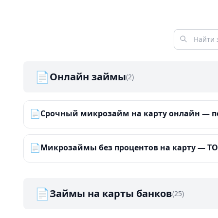
📄
Онлайн займы
(2)
📄
Срочный микрозайм на карту онлайн — по
📄
Микрозаймы без процентов на карту — ТОП
📄
Займы на карты банков
(25)