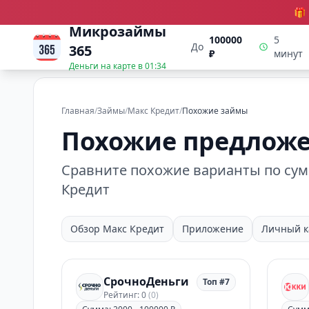
🎁
Микрозаймы
100000
5
До
365
₽
минут
Деньги на карте в
01:34
Главная
/
Займы
/
Макс Кредит
/
Похожие займы
Похожие предложе
Сравните похожие варианты по сумм
Кредит
Обзор Макс Кредит
Приложение
Личный к
СрочноДеньги
Топ #7
Рейтинг: 0
(0)