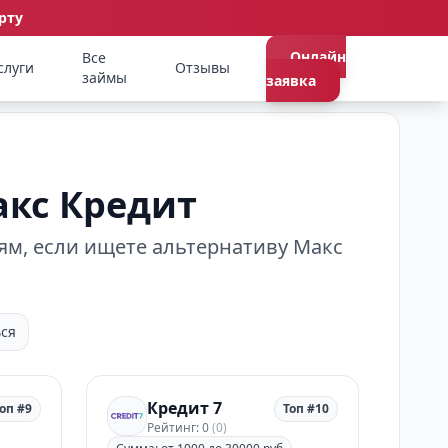
рту
Онлайн
Все
слуги
Отзывы
займы
заявка
акс Кредит
ям, если ищете альтернативу Макс
ся
Кредит 7
оп #9
Топ #10
Рейтинг: 0
(0)