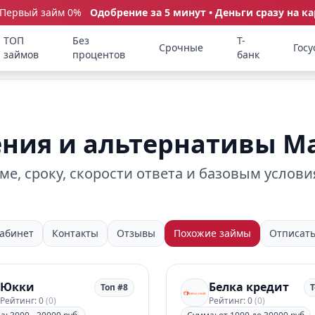
 Первый займ 0%
Одобрение за 5 минут • Деньги сразу на ка
ТОП
Без
Т-
Срочные
Госу
займов
процентов
банк
ния и альтернативы М
е, сроку, скорости ответа и базовым услови
абинет
Контакты
Отзывы
Похожие займы
Отписать
Юкки
Белка кредит
Топ #8
Т
Рейтинг: 0
(0)
Рейтинг: 0
(0)