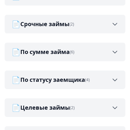
📄
Срочные займы
(2)
📄
По сумме займа
(6)
📄
По статусу заемщика
(4)
📄
Целевые займы
(2)