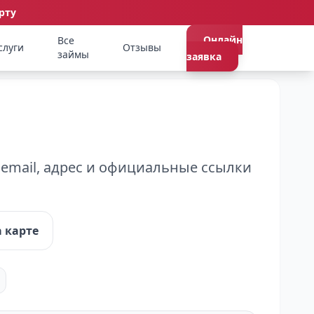
рту
Онлайн
Все
слуги
Отзывы
займы
заявка
email, адрес и официальные ссылки
 карте