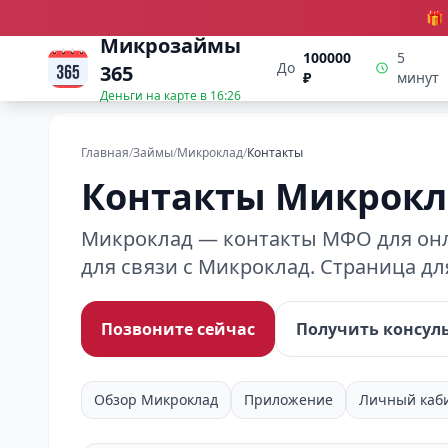
🎁
Микрозаймы
100000
5
До
365
₽
минут
Деньги на карте в
16:26
Главная
/
Займы
/
Микроклад
/
Контакты
Контакты Микрокл
Микроклад — контакты МФО для онла
для связи с Микроклад. Страница дл
Позвоните сейчас
Получить консул
Обзор Микроклад
Приложение
Личный каб