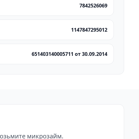
7842526069
1147847295012
651403140005711 от 30.09.2014
возьмите микрозайм.