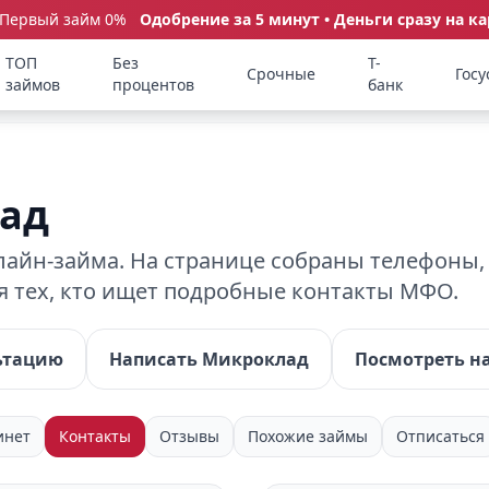
 Первый займ 0%
Одобрение за 5 минут • Деньги сразу на ка
ТОП
Без
Т-
Срочные
Госу
займов
процентов
банк
ад
йн-займа. На странице собраны телефоны, 
я тех, кто ищет подробные контакты МФО.
ьтацию
Написать Микроклад
Посмотреть на
инет
Контакты
Отзывы
Похожие займы
Отписаться