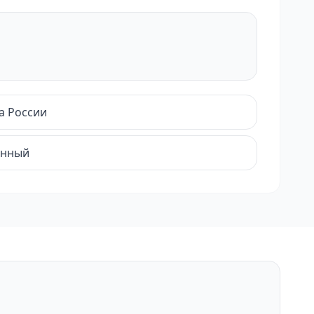
а России
енный