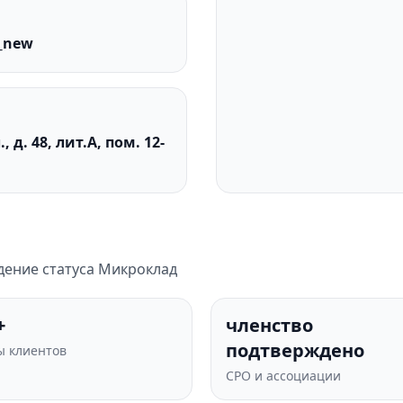
r_new
 д. 48, лит.А, пом. 12-
дение статуса Микроклад
+
членство
подтверждено
 клиентов
СРО и ассоциации