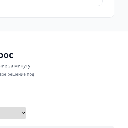
рос
ние за минуту
овое решение под