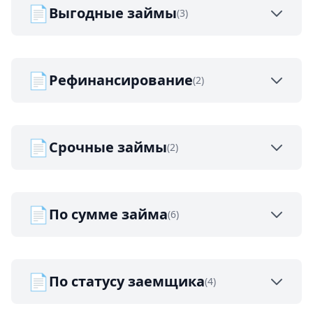
📄
Выгодные займы
(3)
📄
Рефинансирование
(2)
📄
Срочные займы
(2)
📄
По сумме займа
(6)
📄
По статусу заемщика
(4)