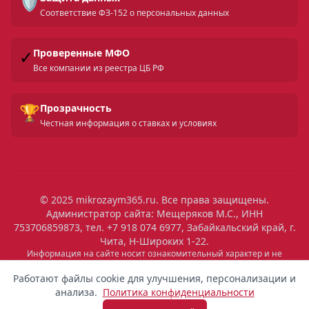
🛡️
Соответствие ФЗ-152 о персональных данных
✓
Проверенные МФО
Все компании из реестра ЦБ РФ
🏆
Прозрачность
Честная информация о ставках и условиях
© 2025 mikrozaym365.ru. Все права защищены.
Администратор сайта: Мещеряков М.С., ИНН
753706859873, тел. +7 918 074 6977, Забайкальский край, г.
Чита, Н-Широких 1-22.
Информация на сайте носит ознакомительный характер и не
является публичной офертой. Все условия микрозаймов уточняйте
на сайтах МФО. Помните: займ — это обязательство, которое
Работают файлы cookie для улучшения, персонализации и
необходимо исполнять. Невыполнение обязательств влечет штрафы
анализа.
Политика конфиденциальности
и ухудшение кредитной истории. Услуги предоставляются
микрофинансовыми организациями, состоящими в реестре ЦБ РФ.