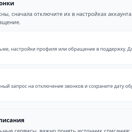
вонки
ы, сначала отключите их в настройках аккаунта. 
ращение.
ьме, настройки профиля или обращение в поддержку. Д
ьный запрос на отключение звонков и сохраните дату о
списания
ьные сервисы, важно понять источник списания: