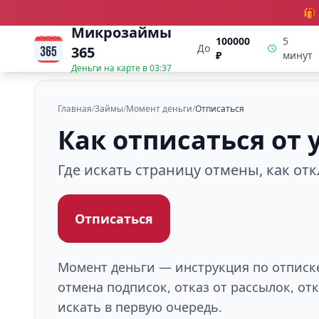
🎁
Микрозаймы
100000
5
До
365
₽
минут
Деньги на карте в
03:37
Главная
/
Займы
/
Момент деньги
/
Отписаться
Как отписаться от
Где искать страницу отмены, как от
Отписаться
Момент деньги — инструкция по отписке
отмена подписок, отказ от рассылок, о
искать в первую очередь.