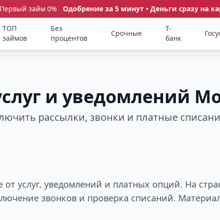
 Первый займ 0%
Одобрение за 5 минут • Деньги сразу на ка
ТОП
Без
Т-
Срочные
Госу
займов
процентов
банк
 услуг и уведомлений М
ключить рассылки, звонки и платные списан
 от услуг, уведомлений и платных опций. На стр
тключение звонков и проверка списаний. Материа