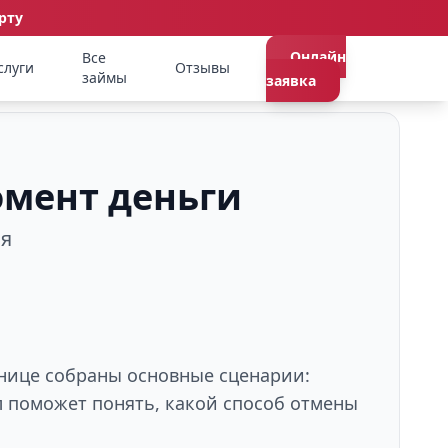
рту
Онлайн
Все
слуги
Отзывы
займы
заявка
омент деньги
ия
анице собраны основные сценарии:
л поможет понять, какой способ отмены