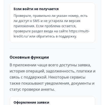
Если войти не получается
Проверьте, правильно ли указан номер, есть
ли доступ к SMS и не устарела ли версия
приложения. Если проблема остается,
проверьте раздел входа на сайте https://multi-
kredit.ru/ или обратитесь в поддержку.
Основные функции
В приложении чаще всего доступны заявка,
история операций, задолженность, платежи и
связь с поддержкой. Некоторые сервисы
также показывают уведомления, документы и
статус проверки анкеты.
Оформление заявки