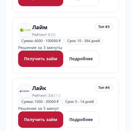
Лайм
Топ #3
Рейтинг: 0
(0)
Сумма: 4000 - 100000 ₽
Срок: 10 - 364 дней
Решение за 3 минуты
Получить займ
Подробнее
Лайк
Топ #4
Рейтинг: 3.6
(11)
Сумма: 1000 - 30000 ₽
Срок: 5 - 14 дней
Решение за 5 минут
Получить займ
Подробнее