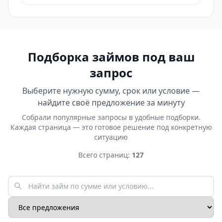
Подборка займов под ваш
запрос
Выберите нужную сумму, срок или условие —
найдите своё предложение за минуту
Собрали популярные запросы в удобные подборки.
Каждая страница — это готовое решение под конкретную
ситуацию
Всего страниц:
127