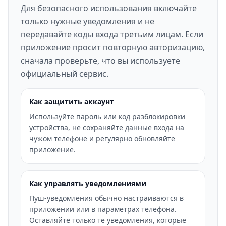
Для безопасного использования включайте
только нужные уведомления и не
передавайте коды входа третьим лицам. Если
приложение просит повторную авторизацию,
сначала проверьте, что вы используете
официальный сервис.
Как защитить аккаунт
Используйте пароль или код разблокировки
устройства, не сохраняйте данные входа на
чужом телефоне и регулярно обновляйте
приложение.
Как управлять уведомлениями
Пуш-уведомления обычно настраиваются в
приложении или в параметрах телефона.
Оставляйте только те уведомления, которые