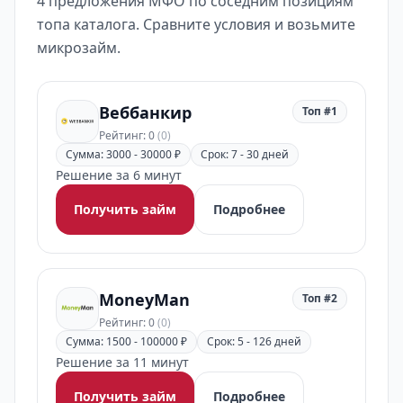
4 предложения МФО по соседним позициям
топа каталога. Сравните условия и возьмите
микрозайм.
Веббанкир
Топ #1
Рейтинг: 0
(0)
Сумма: 3000 - 30000 ₽
Срок: 7 - 30 дней
Решение за 6 минут
Получить займ
Подробнее
MoneyMan
Топ #2
Рейтинг: 0
(0)
Сумма: 1500 - 100000 ₽
Срок: 5 - 126 дней
Решение за 11 минут
Получить займ
Подробнее