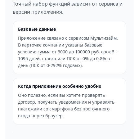
Точный набор функций зависит от сервиса и
версии приложения.
Базовые данные
Приложение связано с сервисом Мультизайм.
В карточке компании указаны базовые
условия: сумма от 3000 до 100000 руб, срок 5 -
1095 дней, ставка или ПСК от 0% до 0.8% в
день (ПСК от 0-292% годовых).
Когда приложение особенно удобно
Оно полезно, если вы хотите проверять
договор, получать уведомления и управлять
платежами со смартфона без постоянного
входа через браузер.