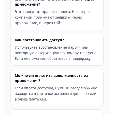
приложение?
Это зависит от правил сервиса. Некоторые
компании принимают заявки и через
приложение, и через сайт.
Как восстановить доступ?
Используйте восстановление пароля или
повторную авторизацию по номеру телефона.
Если не помогает, обратитесь в поддержку.
Можно ли оплатить задолженность из
приложения?
Если оплата доступна, нужный раздел обычно
находится в карточке активного договора или
в блоке платежей.