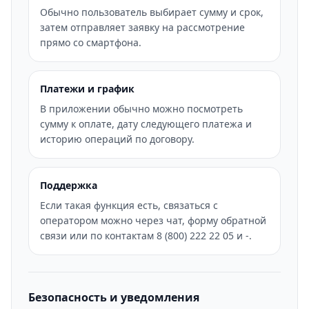
Обычно пользователь выбирает сумму и срок,
затем отправляет заявку на рассмотрение
прямо со смартфона.
Платежи и график
В приложении обычно можно посмотреть
сумму к оплате, дату следующего платежа и
историю операций по договору.
Поддержка
Если такая функция есть, связаться с
оператором можно через чат, форму обратной
связи или по контактам 8 (800) 222 22 05 и -.
Безопасность и уведомления