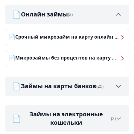
📄
Онлайн займы
(2)
📄
Срочный микрозайм на карту онлайн — получить деньги за 5 минут
📄
Микрозаймы без процентов на карту — ТОП-10 за 2026 год
📄
Займы на карты банков
(25)
Займы на электронные
📄
(2)
кошельки