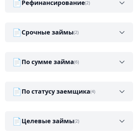
📄
Рефинансирование
(2)
📄
Срочные займы
(2)
📄
По сумме займа
(6)
📄
По статусу заемщика
(4)
📄
Целевые займы
(2)