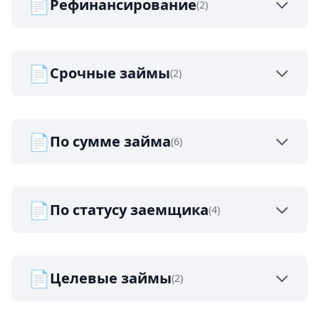
📄
Рефинансирование
(2)
📄
Срочные займы
(2)
📄
По сумме займа
(6)
📄
По статусу заемщика
(4)
📄
Целевые займы
(2)