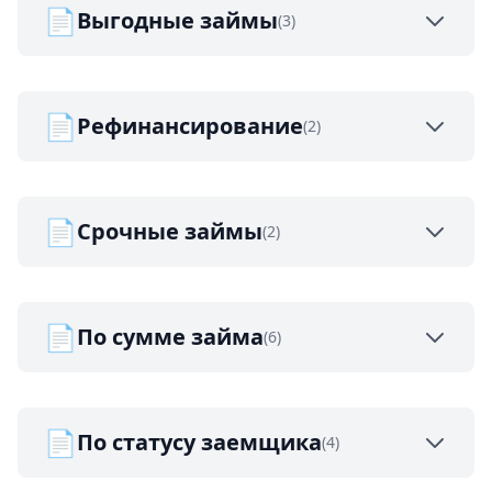
📄
Выгодные займы
(3)
📄
Рефинансирование
(2)
📄
Срочные займы
(2)
📄
По сумме займа
(6)
📄
По статусу заемщика
(4)