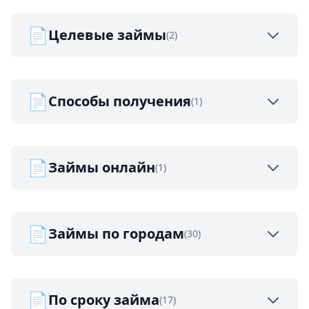
📄
Целевые займы
(2)
📄
Способы получения
(1)
📄
Займы онлайн
(1)
📄
Займы по городам
(30)
📄
По сроку займа
(17)