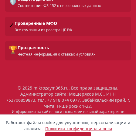
🛡️
Соответствие ФЗ-152 о персональных данных
✓
Проверенные МФО
Все компании из реестра ЦБ РФ
🏆
Прозрачность
Честная информация о ставках и условиях
© 2025 mikrozaym365.ru. Все права защищены.
Администратор сайта: Мещеряков М.С., ИНН
753706859873, тел. +7 918 074 6977, Забайкальский край, г.
Чита, Н-Широких 1-22.
Скрыть
Информация на сайте носит ознакомительный характер и не
является публичной офертой. Все условия микрозаймов уточняйте
04:28
Выдан
на сайтах МФО. Помните: займ — это обязательство, которое
Работают файлы cookie для улучшения, персонализации и
необходимо исполнять. Невыполнение обязательств влечет штрафы
9 200 ₽
Анна
Пермь
анализа.
Политика конфиденциальности
и ухудшение кредитной истории. Услуги предоставляются
микрофинансовыми организациями, состоящими в реестре ЦБ РФ.