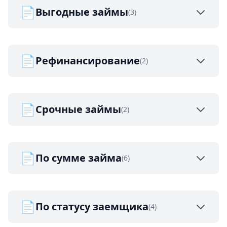
📄
Выгодные займы
(3)
📄
Рефинансирование
(2)
📄
Срочные займы
(2)
📄
По сумме займа
(6)
📄
По статусу заемщика
(4)