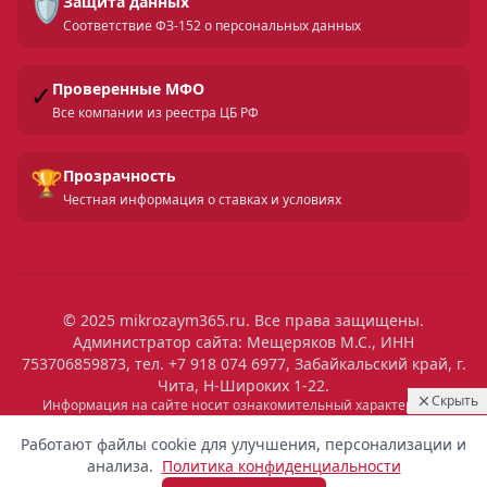
🛡️
Защита данных
Соответствие ФЗ-152 о персональных данных
✓
Проверенные МФО
Все компании из реестра ЦБ РФ
🏆
Прозрачность
Честная информация о ставках и условиях
© 2025 mikrozaym365.ru. Все права защищены.
Администратор сайта: Мещеряков М.С., ИНН
753706859873, тел. +7 918 074 6977, Забайкальский край, г.
Чита, Н-Широких 1-22.
Скрыть
Информация на сайте носит ознакомительный характер и не
является публичной офертой. Все условия микрозаймов уточняйте
06:04
Выдан
на сайтах МФО. Помните: займ — это обязательство, которое
Работают файлы cookie для улучшения, персонализации и
необходимо исполнять. Невыполнение обязательств влечет штрафы
7 100 ₽
Екатерина
Омск
анализа.
Политика конфиденциальности
и ухудшение кредитной истории. Услуги предоставляются