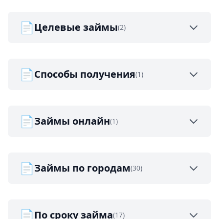
📄
Целевые займы
(2)
📄
Способы получения
(1)
📄
Займы онлайн
(1)
📄
Займы по городам
(30)
📄
По сроку займа
(17)