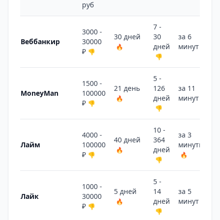
руб
7 -
3000 -
30 дней
30
за 6
Веббанкир
30000
дней
минут
🔥
🔥
₽
👎
👎
5 -
1500 -
21 день
126
за 11
MoneyMan
100000
дней
минут
🔥
🔥
₽
👎
👎
10 -
4000 -
за 3
40 дней
364
Лайм
100000
минуты
дней
🔥
₽
👎
🔥
👎
5 -
1000 -
5 дней
14
за 5
Лайк
30000
дней
минут
🔥
🔥
₽
👎
👎