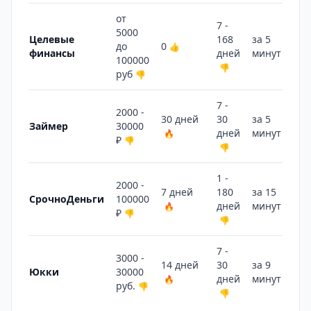
от
7 -
5000
Целевые
168
за 5
до
0
👍
финансы
дней
минут
🔥
100000
👎
руб
👎
7 -
2000 -
30 дней
30
за 5
Займер
30000
дней
минут
🔥
🔥
₽
👎
👎
1 -
2000 -
7 дней
180
за 15
СрочноДеньги
100000
дней
минут
🔥
👍
₽
👎
👎
7 -
3000 -
14 дней
30
за 9
Юкки
30000
дней
минут
🔥
🔥
руб.
👎
👎