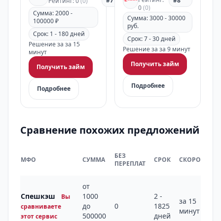
#7
#8
Рейтинг: 0
(0)
0
(0)
Сумма: 2000 -
Сумма: 3000 - 30000
100000 ₽
руб.
Срок: 1 - 180 дней
Срок: 7 - 30 дней
Решение за за 15
Решение за за 9 минут
минут
Получить займ
Получить займ
Подробнее
Подробнее
Сравнение похожих предложений
БЕЗ
МФО
СУММА
СРОК
СКОРОСТЬ
ПЕРЕПЛАТ
от
Спешкэш
1000
2 -
Вы
за 15
до
0
1825
сравниваете
минут
500000
дней
этот сервис