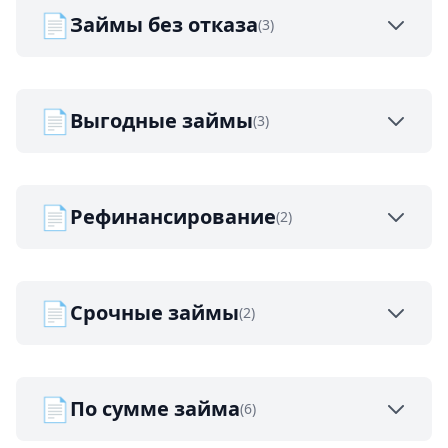
📄
Займы без отказа
(3)
📄
Выгодные займы
(3)
📄
Рефинансирование
(2)
📄
Срочные займы
(2)
📄
По сумме займа
(6)