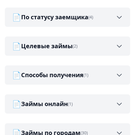
📄
По статусу заемщика
(4)
📄
Целевые займы
(2)
📄
Способы получения
(1)
📄
Займы онлайн
(1)
📄
Займы по городам
(30)