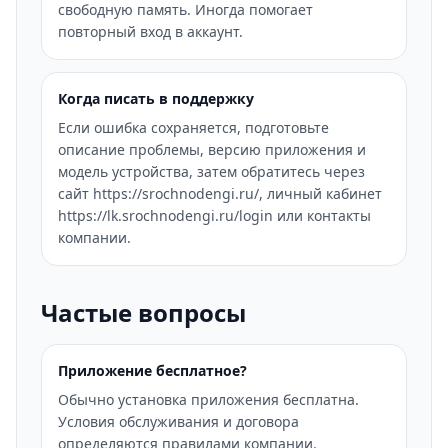
свободную память. Иногда помогает
повторный вход в аккаунт.
Когда писать в поддержку
Если ошибка сохраняется, подготовьте
описание проблемы, версию приложения и
модель устройства, затем обратитесь через
сайт https://srochnodengi.ru/, личный кабинет
https://lk.srochnodengi.ru/login или контакты
компании.
Частые вопросы
Приложение бесплатное?
Обычно установка приложения бесплатна.
Условия обслуживания и договора
определяются правилами компании.