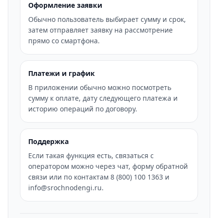
Оформление заявки
Обычно пользователь выбирает сумму и срок,
затем отправляет заявку на рассмотрение
прямо со смартфона.
Платежи и график
В приложении обычно можно посмотреть
сумму к оплате, дату следующего платежа и
историю операций по договору.
Поддержка
Если такая функция есть, связаться с
оператором можно через чат, форму обратной
связи или по контактам 8 (800) 100 1363 и
info@srochnodengi.ru.