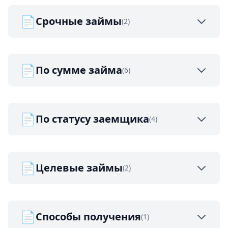
📄
Срочные займы
(2)
📄
По сумме займа
(6)
📄
По статусу заемщика
(4)
📄
Целевые займы
(2)
📄
Способы получения
(1)