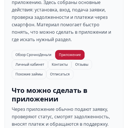
приложению. Здесь собраны основные
действия: установка, вход, подача заявки,
проверка задолженности и платежи через
смартфон. Материал помогает быстро
понять, что можно сделать в приложении и
где искать нужный раздел.
Обзор СрочноДеньги
Приложение
Личный кабинет
Контакты
Отзывы
Похожие займы
Отписаться
Что можно сделать в
приложении
Через приложение обычно подают заявку,
проверяют статус, смотрят задолженность,
вносят платеж и обращаются в поддержку.