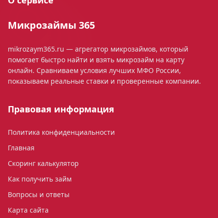
О сервисе
Микрозаймы 365
mikrozaym365.ru — агрегатор микрозаймов, который
помогает быстро найти и взять микрозайм на карту
онлайн. Сравниваем условия лучших МФО России,
показываем реальные ставки и проверенные компании.
Правовая информация
Политика конфиденциальности
Главная
Скоринг калькулятор
Как получить займ
Вопросы и ответы
Карта сайта