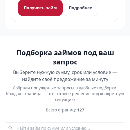
Получить займ
Подробнее
Подборка займов под ваш
запрос
Выберите нужную сумму, срок или условие —
найдите своё предложение за минуту
Собрали популярные запросы в удобные подборки.
Каждая страница — это готовое решение под конкретную
ситуацию
Всего страниц:
127