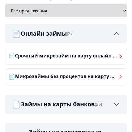
📄
Онлайн займы
(2)
📄
Срочный микрозайм на карту онлайн — получить деньги за 5 минут
📄
Микрозаймы без процентов на карту — ТОП-10 за 2026 год
📄
Займы на карты банков
(25)
Займы на электронные