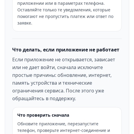
приложении или в параметрах телефона.
Оставляйте только те уведомления, которые
помогают не пропустить платеж или ответ по
заявке.
Что делать, если приложение не работает
Если приложение не открывается, зависает
или не дает войти, сначала исключите
простые причины: обновление, интернет,
память устройства и технические
ограничения сервиса. После этого уже
обращайтесь в поддержку.
Что проверить сначала
Обновите приложение, перезапустите
телефон, проверьте интернет-соединение и