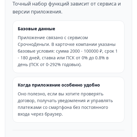
Точный набор функций зависит от сервиса и
версии приложения.
Базовые данные
Приложение связано с сервисом
СрочноДеньги. В карточке компании указаны
базовые условия: сумма 2000 - 100000 ₽, срок 1
- 180 дней, ставка или ПСК от 0% до 0.8% в
день (ПСК от 0-292% годовых).
Когда приложение особенно удобно
Оно полезно, если вы хотите проверять
договор, получать уведомления и управлять
платежами со смартфона без постоянного
входа через браузер.