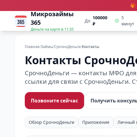
🎁
Микрозаймы
100000
5
До
365
₽
минут
Деньги на карте в
11:35
Главная
/
Займы
/
СрочноДеньги
/
Контакты
Контакты СрочноД
СрочноДеньги — контакты МФО для о
ссылки для связи с СрочноДеньги. 
Позвоните сейчас
Получить консул
Обзор СрочноДеньги
Приложение
Личный 