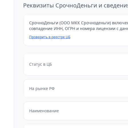
Реквизиты СрочноДеньги и сведени
СрочноДеньги (ООО МКК Срочноденьги) включена
совпадение ИНН, ОГРН и номера лицензии с дан
Проверить в реестре ЦБ
Статус в ЦБ
На рынке РФ
Наименование