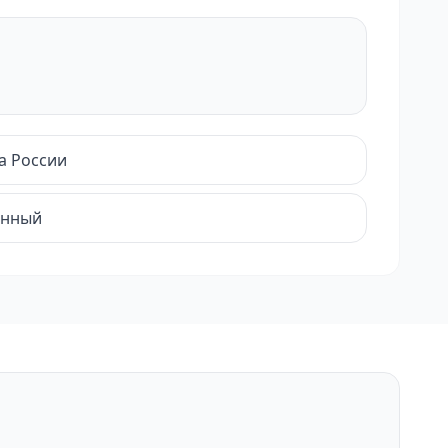
а России
енный