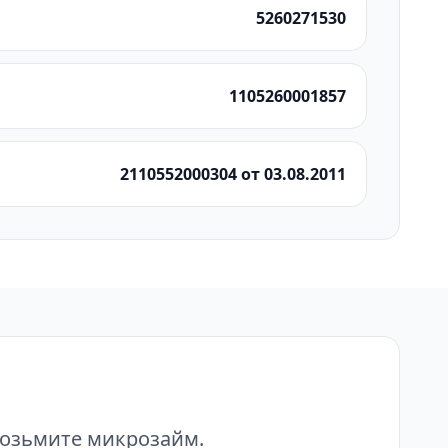
5260271530
1105260001857
2110552000304 от 03.08.2011
возьмите микрозайм.