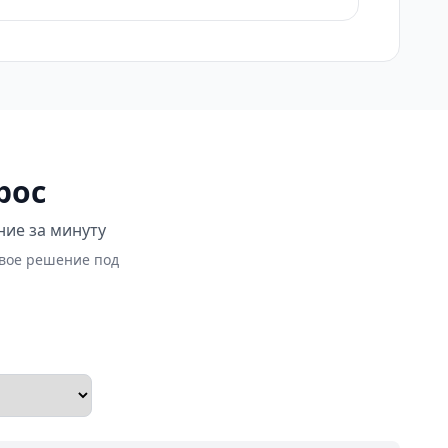
рос
ние за минуту
овое решение под