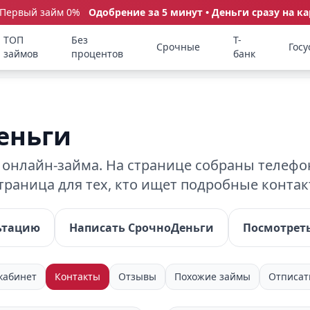
 Первый займ 0%
Одобрение за 5 минут • Деньги сразу на ка
ТОП
Без
Т-
Срочные
Госу
займов
процентов
банк
еньги
нлайн-займа. На странице собраны телефон
Страница для тех, кто ищет подробные конта
ьтацию
Написать СрочноДеньги
Посмотреть
кабинет
Контакты
Отзывы
Похожие займы
Отписат