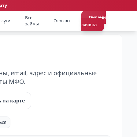
рту
Онлайн
Все
слуги
Отзывы
займы
заявка
ы, email, адрес и официальные
кты МФО.
 на карте
ься