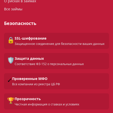
О рисках в займах
Все займы
Безопасность
🔒
SSL-шифрование
Защищенное соединение для безопасности ваших данных
🛡️
Защита данных
Соответствие ФЗ-152 о персональных данных
✓
Проверенные МФО
Все компании из реестра ЦБ РФ
🏆
Прозрачность
Честная информация о ставках и условиях