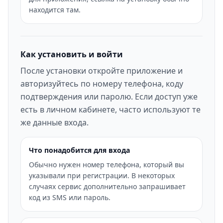
находится там.
Как установить и войти
После установки откройте приложение и
авторизуйтесь по номеру телефона, коду
подтверждения или паролю. Если доступ уже
есть в личном кабинете, часто используют те
же данные входа.
Что понадобится для входа
Обычно нужен номер телефона, который вы
указывали при регистрации. В некоторых
случаях сервис дополнительно запрашивает
код из SMS или пароль.