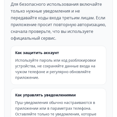
Для безопасного использования включайте
только нужные уведомления и не
передавайте коды входа третьим лицам. Если
приложение просит повторную авторизацию,
сначала проверьте, что вы используете
официальный сервис.
Как защитить аккаунт
Используйте пароль или код разблокировки
устройства, не сохраняйте данные входа на
чужом телефоне и регулярно обновляйте
приложение.
Как управлять уведомлениями
Пуш-уведомления обычно настраиваются в
приложении или в параметрах телефона.
Оставляйте только те уведомления, которые