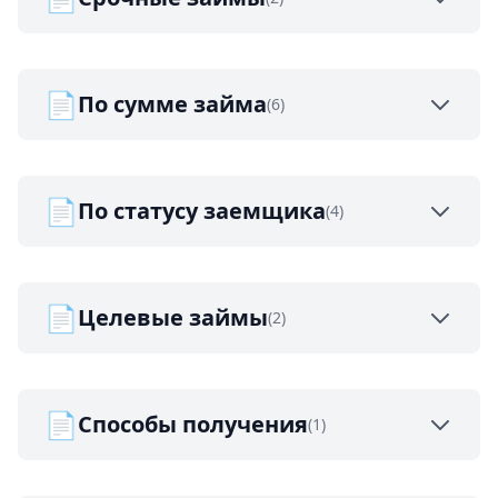
📄
По сумме займа
(6)
📄
По статусу заемщика
(4)
📄
Целевые займы
(2)
📄
Способы получения
(1)