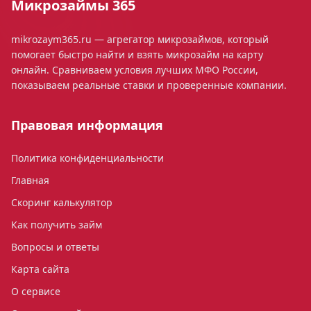
Микрозаймы 365
mikrozaym365.ru — агрегатор микрозаймов, который
помогает быстро найти и взять микрозайм на карту
онлайн. Сравниваем условия лучших МФО России,
показываем реальные ставки и проверенные компании.
Правовая информация
Политика конфиденциальности
Главная
Скоринг калькулятор
Как получить займ
Вопросы и ответы
Карта сайта
О сервисе