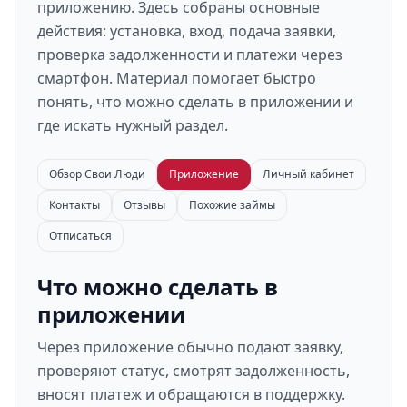
приложению. Здесь собраны основные
действия: установка, вход, подача заявки,
проверка задолженности и платежи через
смартфон. Материал помогает быстро
понять, что можно сделать в приложении и
где искать нужный раздел.
Обзор Свои Люди
Приложение
Личный кабинет
Контакты
Отзывы
Похожие займы
Отписаться
Что можно сделать в
приложении
Через приложение обычно подают заявку,
проверяют статус, смотрят задолженность,
вносят платеж и обращаются в поддержку.