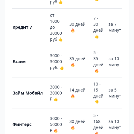
руб
👍
от
7 -
1000
30 дней
30
за 7
Кредит 7
до
дней
минут
🔥
👎
30000
👍
руб
👍
5 -
3000 -
35 дней
35
за 10
Езаем
30000
дней
минут
🔥
👎
руб.
👍
🔥
10 -
3000 -
14 дней
15
за 5
Займ Мобайл
30000
дней
минут
🔥
👍
₽
👍
👎
5 -
3000 -
30 дней
168
за 10
Финтерс
50000
дней
минут
🔥
👎
₽
🔥
🔥