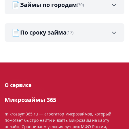
📄
Займы по городам
(30)
📄
По сроку займа
(17)
О сервисе
Микрозаймы 365
mikrozaym365.ru — агрегатор микрозаймов, который
помогает быстро найти и взять микрозайм на карту
онлайн. Сравниваем условия лучших МФО России,