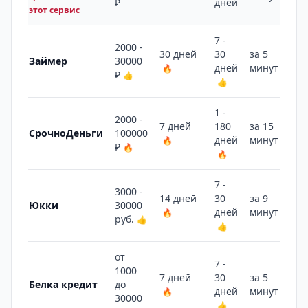
₽
дней
этот сервис
7 -
2000 -
30 дней
30
за 5
Займер
30000
дней
минут
🔥
👍
₽
👍
👍
1 -
2000 -
7 дней
180
за 15
СрочноДеньги
100000
дней
минут
🔥
👎
₽
🔥
🔥
7 -
3000 -
14 дней
30
за 9
Юкки
30000
дней
минут
🔥
👎
руб.
👍
👍
от
7 -
1000
7 дней
30
за 5
Белка кредит
до
дней
минут
🔥
👍
30000
👍