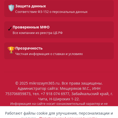
🛡️
Защита данных
Соответствие ФЗ-152 о персональных данных
✓
Проверенные МФО
Все компании из реестра ЦБ РФ
🏆
Прозрачность
Честная информация о ставках и условиях
© 2025 mikrozaym365.ru. Все права защищены.
Администратор сайта: Мещеряков М.С., ИНН
753706859873, тел. +7 918 074 6977, Забайкальский край, г.
Чита, Н-Широких 1-22.
Информация на сайте носит ознакомительный характер и не
является публичной офертой. Все условия микрозаймов уточняйте
на сайтах МФО. Помните: займ — это обязательство, которое
Работают файлы cookie для улучшения, персонализации и
необходимо исполнять. Невыполнение обязательств влечет штрафы