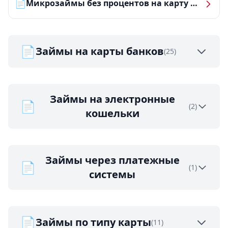
📄
Микрозаймы без процентов на карту — ТОП-10 за 2026 год
📄
Займы на карты банков
(25)
Займы на электронные
📄
(2)
кошельки
Займы через платежные
📄
(1)
системы
📄
Займы по типу карты
(11)