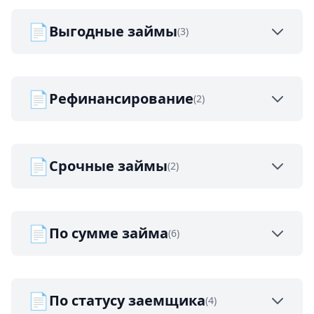
📄
Выгодные займы
(3)
📄
Рефинансирование
(2)
📄
Срочные займы
(2)
📄
По сумме займа
(6)
📄
По статусу заемщика
(4)